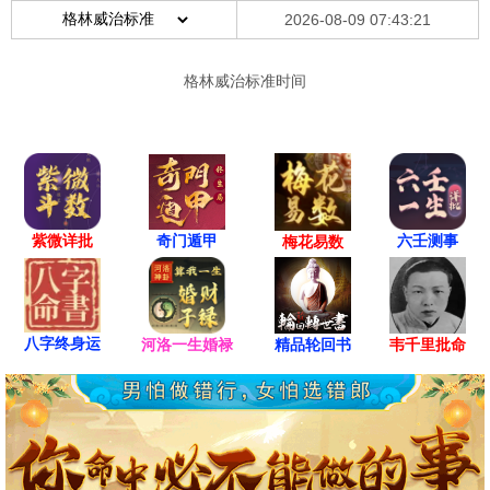
紫微详批
六壬测事
奇门遁甲
梅花易数
八字终身运
河洛一生婚禄
精品轮回书
韦千里批命