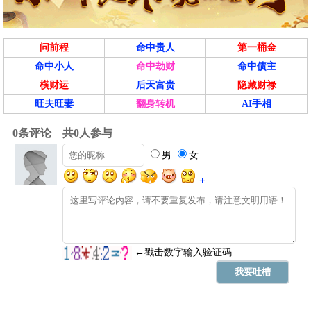
问前程
命中贵人
第一桶金
命中小人
命中劫财
命中债主
横财运
后天富贵
隐藏财禄
旺夫旺妻
翻身转机
AI手相