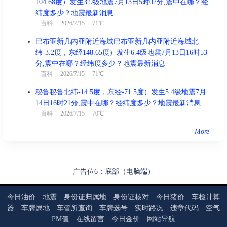
104.68度）发生3.9级地震7月13日5时02分,震中在哪？经
纬度多少？地震最新消息
百科
2026/7/15 71℃
巴布亚新几内亚附近海域巴布亚新几内亚附近海域北
纬-3.2度，东经148.65度）发生6.4级地震7月13日16时53
分,震中在哪？经纬度多少？地震最新消息
百科
2026/7/15 71℃
秘鲁秘鲁北纬-14.5度，东经-71.5度）发生5.4级地震7月
14日16时21分,震中在哪？经纬度多少？地震最新消息
百科
2026/7/15 70℃
More
广告位6：底部（电脑端）
今日油价
地震
身份证归属地
身份证核对
今日猪价
车检计算
器
车牌属地
车管所查询
车牌选号
实时路况
违章代码
空气
PM值
在线留言
今日金价
网站导航