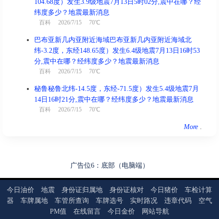
104.68度）发生3.9级地震7月13日5时02分,震中在哪？经
纬度多少？地震最新消息
百科
2026/7/15 70℃
巴布亚新几内亚附近海域巴布亚新几内亚附近海域北
纬-3.2度，东经148.65度）发生6.4级地震7月13日16时53
分,震中在哪？经纬度多少？地震最新消息
百科
2026/7/15 70℃
秘鲁秘鲁北纬-14.5度，东经-71.5度）发生5.4级地震7月
14日16时21分,震中在哪？经纬度多少？地震最新消息
百科
2026/7/15 70℃
More
.
广告位6：底部（电脑端）
今日油价
地震
身份证归属地
身份证核对
今日猪价
车检计算
器
车牌属地
车管所查询
车牌选号
实时路况
违章代码
空气
PM值
在线留言
今日金价
网站导航