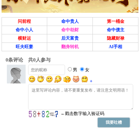
问前程
命中贵人
第一桶金
命中小人
命中劫财
命中债主
横财运
后天富贵
隐藏财禄
旺夫旺妻
翻身转机
AI手相