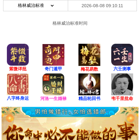
紫微详批
六壬测事
奇门遁甲
梅花易数
八字终身运
河洛一生婚禄
精品轮回书
韦千里批命