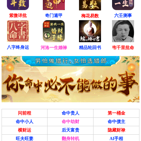
紫微详批
六壬测事
奇门遁甲
梅花易数
八字终身运
河洛一生婚禄
精品轮回书
韦千里批命
问前程
命中贵人
第一桶金
命中小人
命中劫财
命中债主
横财运
后天富贵
隐藏财禄
旺夫旺妻
翻身转机
AI手相