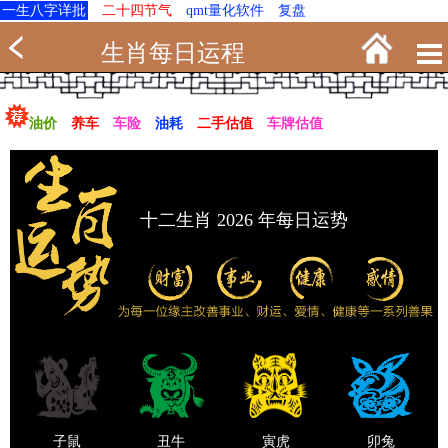
一生八字详批
二十四节气
qmt量化软件
复盘
生肖每日运程
油价
养车
车险
油耗
二手估值
车牌估值
十二生肖 2026 年每日运势
子鼠
丑牛
寅虎
卯兔