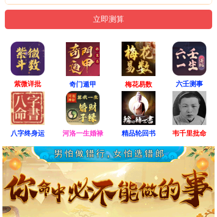
紫微详批
六壬测事
奇门遁甲
梅花易数
八字终身运
河洛一生婚禄
精品轮回书
韦千里批命