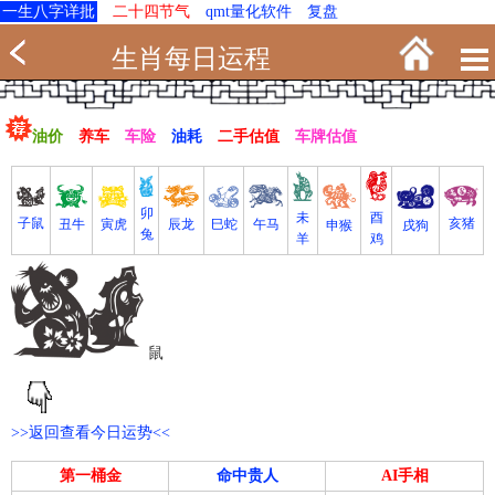
一生八字详批
二十四节气
qmt量化软件
复盘
生肖每日运程
油价
养车
车险
油耗
二手估值
车牌估值
卯
未
酉
亥猪
子鼠
寅虎
丑牛
巳蛇
午马
辰龙
戌狗
申猴
兔
羊
鸡
鼠
>>返回查看今日运势<<
第一桶金
命中贵人
AI手相