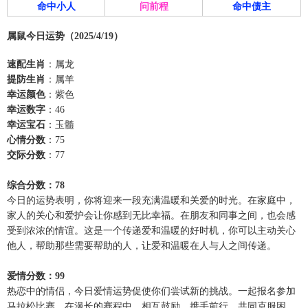
命中小人
问前程
命中债主
属鼠今日运势（2025/4/19）
速配生肖
：属龙
提防生肖
：属羊
幸运颜色
：紫色
幸运数字
：46
幸运宝石
：玉髓
心情分数
：75
交际分数
：77
综合分数：78
今日的运势表明，你将迎来一段充满温暖和关爱的时光。在家庭中，
家人的关心和爱护会让你感到无比幸福。在朋友和同事之间，也会感
受到浓浓的情谊。这是一个传递爱和温暖的好时机，你可以主动关心
他人，帮助那些需要帮助的人，让爱和温暖在人与人之间传递。
爱情分数：99
热恋中的情侣，今日爱情运势促使你们尝试新的挑战。一起报名参加
马拉松比赛，在漫长的赛程中，相互鼓励、携手前行，共同克服困