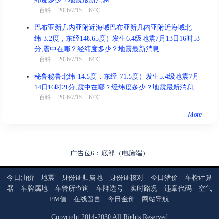
纬度多少？地震最新消息
百科
2026/7/15 67℃
巴布亚新几内亚附近海域巴布亚新几内亚附近海域北
纬-3.2度，东经148.65度）发生6.4级地震7月13日16时53
分,震中在哪？经纬度多少？地震最新消息
百科
2026/7/15 64℃
秘鲁秘鲁北纬-14.5度，东经-71.5度）发生5.4级地震7月
14日16时21分,震中在哪？经纬度多少？地震最新消息
百科
2026/7/15 67℃
More
广告位6：底部（电脑端）
今日油价
地震
身份证归属地
身份证核对
今日猪价
车检计算
器
车牌属地
车管所查询
车牌选号
实时路况
违章代码
空气
PM值
在线留言
今日金价
网站导航
Copyright
2014
-
2030
All Rights Reserved