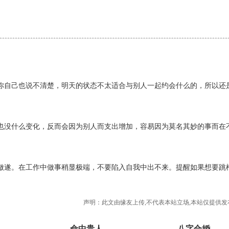
你自己也说不清楚，明天的状态不太适合与别人一起约会什么的，所以还
也没什么变化，反而会因为别人而支出增加，容易因为莫名其妙的事而在
做遂。在工作中做事稍显极端，不要陷入自我中出不来。提醒如果想要跳
声明：此文由
缘友
上传,不代表本站立场,本站仅提供发
命中贵人
八字合婚