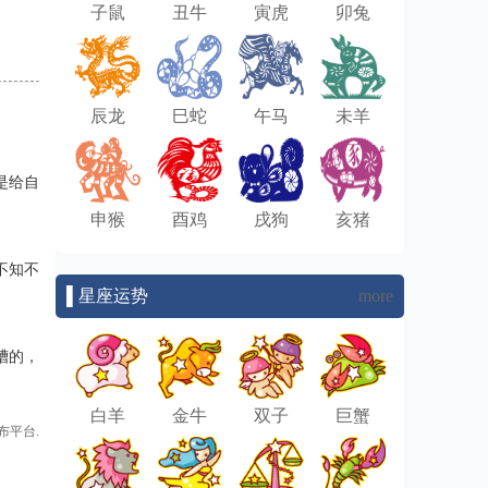
子鼠
丑牛
寅虎
卯兔
辰龙
巳蛇
午马
未羊
是给自
申猴
酉鸡
戌狗
亥猪
不知不
▌星座运势
more
槽的，
白羊
金牛
双子
巨蟹
布平台.