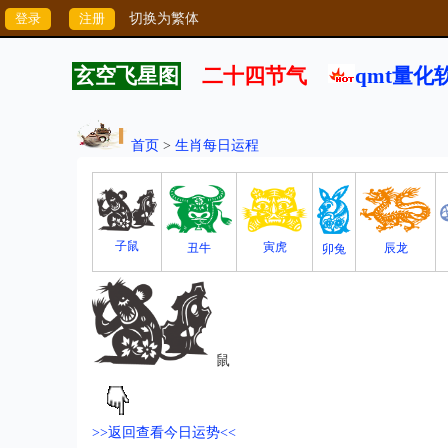
切换为繁体
玄空飞星图
二十四节气
qmt量化
首页
>
生肖每日运程
子鼠
寅虎
丑牛
辰龙
卯兔
鼠
>>返回查看今日运势<<