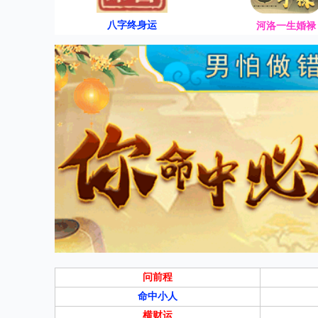
八字终身运
河洛一生婚禄
问前程
命中小人
横财运