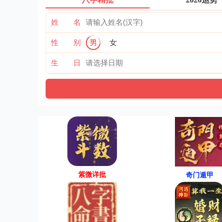
姓 名
性 别
男
女
生 日
紫微详批
奇门遁甲