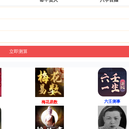
六壬测事
梅花易数