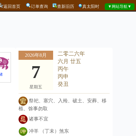
返回首页
订单查询
查新旧历
真太阳时
二零二六年
2026年8月
六月 廿五
7
丙午
猪
丙申
癸丑
星期五
祭祀、塞穴、入殓、破土、安葬、移
柩、馀事勿取
诸事不宜
冲羊 （丁未）煞东