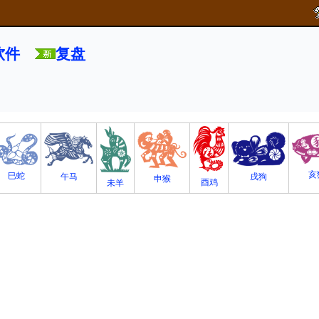
软件
复盘
亥
巳蛇
午马
戌狗
申猴
酉鸡
未羊