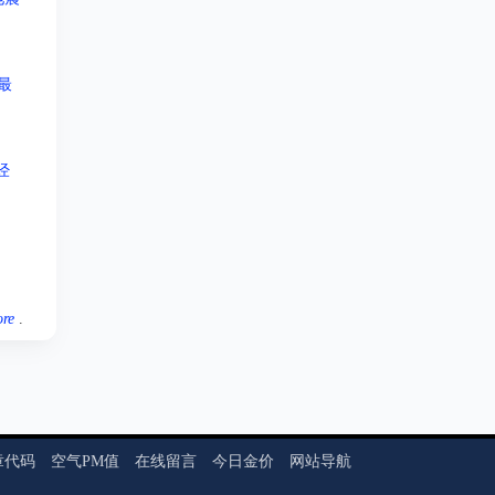
最
经
re
.
章代码
空气PM值
在线留言
今日金价
网站导航