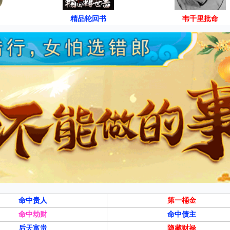
精品轮回书
韦千里批命
命中贵人
第一桶金
命中劫财
命中债主
后天富贵
隐藏财禄