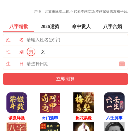
声明：此文由
缘友
上传,不代表本站立场,本站仅提供发布平台.
八字精批
2026运势
命中贵人
八字合婚
姓 名
性 别
男
女
生 日
紫微详批
六壬测事
奇门遁甲
梅花易数