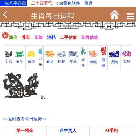
一生八字详批
二十四节气
qmt量化软件
复盘
生肖每日运程
油价
养车
车险
油耗
二手估值
车牌估值
卯
未
酉
亥猪
子鼠
寅虎
丑牛
巳蛇
午马
辰龙
戌狗
申猴
兔
羊
鸡
鼠
>>返回查看今日运势<<
第一桶金
命中贵人
AI手相