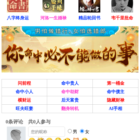
八字终身运
河洛一生婚禄
精品轮回书
韦千里批命
问前程
命中贵人
第一桶金
命中小人
命中劫财
命中债主
横财运
后天富贵
隐藏财禄
旺夫旺妻
翻身转机
AI手相