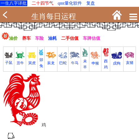
一生八字详批
二十四节气
qmt量化软件
复盘
生肖每日运程
油价
养车
车险
油耗
二手估值
车牌估值
卯
未
酉
亥猪
子鼠
寅虎
丑牛
巳蛇
午马
辰龙
戌狗
申猴
兔
羊
鸡
鸡