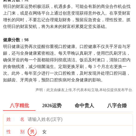
明日的财富运势积极活跃，机遇多多。可能会有新的商业合作机会找
上门来，或是在网络平台上通过创意变现获得意外收入。在享受财富
增长的同时，不要忘记合理规划财务，预留应急资金，理性投资。抓
住明日的财富契机，将为未来的财富积累奠定坚实基础。
健康分数：98
明日健康运势再次提醒你重视口腔健康。口腔健康不仅关乎牙齿与牙
龈，还与全身健康紧密相连。每天早晚认真刷牙，使用巴氏刷牙法，
确保牙齿的每一个面都能得到彻底清洁。饭后及时漱口，清除口腔内
的食物残渣，减少细菌滋生。定期更换牙刷，每 3 个月左右更换一
次。此外，每年至少进行一次口腔检查，及时发现并处理口腔问题，
如龋齿、牙周炎等，预防口腔疾病对全身健康的影响。
声明：此文由
缘友
上传,不代表本站立场,本站仅提供发布平台.
八字精批
2026运势
命中贵人
八字合婚
姓 名
性 别
男
女