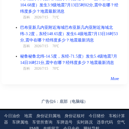
104.68度）发生3.9级地震7月13日5时02分,震中在哪？经
纬度多少？地震最新消息
百科
2026/7/15 71℃
巴布亚新几内亚附近海域巴布亚新几内亚附近海域北
纬-3.2度，东经148.65度）发生6.4级地震7月13日16时53
分,震中在哪？经纬度多少？地震最新消息
百科
2026/7/15 70℃
秘鲁秘鲁北纬-14.5度，东经-71.5度）发生5.4级地震7月
14日16时21分,震中在哪？经纬度多少？地震最新消息
百科
2026/7/15 70℃
More
广告位6：底部（电脑端）
今日油价
地震
身份证归属地
身份证核对
今日猪价
车检计算
器
车牌属地
车管所查询
车牌选号
实时路况
违章代码
空气
PM值
在线留言
今日金价
网站导航