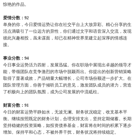
惊艳的作品。
爱情分数：92
单身的你，今日爱情运势让你在社交平台上大放异彩。精心分享的生
活点滴吸引了一位远方的异性，你们通过文字和语音深入交流，发现
彼此兴趣相投，虽未谋面，却已在精神世界里建立起深厚的情感连
接。
事业分数：94
今日事业运势活力四射，发展迅猛。你在职场中展现出卓越的领导才
能，带领团队在竞争激烈的市场中脱颖而出。你提出的创新营销策略
取得了显著成效，产品销量大幅增长，公司市场份额进一步扩大。在
团队管理方面，你善于倾听员工的意见，激发团队成员的潜力，营造
了积极向上的团队氛围，成为公司发展的中流砥柱。
财富分数：91
今日的财富运势平静如水，无波无澜。财务状况稳定，收支基本平
衡。继续按照既定的财务计划，合理安排支出，坚持定期储蓄。长期
坚持稳健的投资策略，如投资债券基金，财富将在时间的积累下逐步
增加。保持平和心态，不被外界干扰，财务状况将持续稳定。