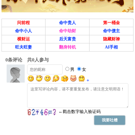
问前程
命中贵人
第一桶金
命中小人
命中劫财
命中债主
横财运
后天富贵
隐藏财禄
旺夫旺妻
翻身转机
AI手相