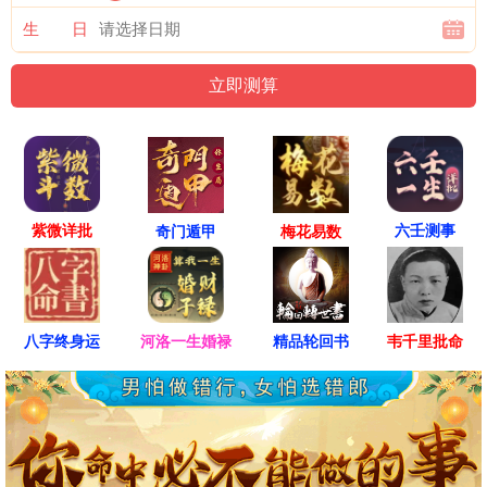
生 日
紫微详批
六壬测事
奇门遁甲
梅花易数
八字终身运
河洛一生婚禄
精品轮回书
韦千里批命