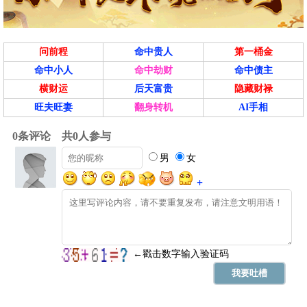
问前程
命中贵人
第一桶金
命中小人
命中劫财
命中债主
横财运
后天富贵
隐藏财禄
旺夫旺妻
翻身转机
AI手相