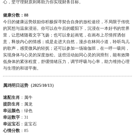
心，坚守理财原则将助力你实现财务目标。
健康分数：88
今日的健康运势鼓励你积极探寻契合自身的放松途径，不局限于传统
的冥想与温泉浸浴。你可以在午后的暖阳下，沉浸在一本好书的世界
里，让思绪随着文字飞扬；也可以拿起画笔，在画布上尽情挥洒创
意，释放内心的情感；或是走进大自然，漫步在林间小道，聆听鸟儿
的歌声，感受微风的轻抚；还可以参加一场瑜伽班，在一呼一吸间，
实现身体与心灵的深度放松。这些活动如同心灵的润滑剂，能有效降
低身体的紧张程度，舒缓情绪压力，调节呼吸与心率，助力维持心理
与生理的和谐平衡。
属鸡明日运势（2025/10/13）
速配生肖
：属牛
提防生肖
：属龙
幸运颜色
：绿色
幸运数字
：31
幸运宝石
：蓝宝石
心情分数
：85