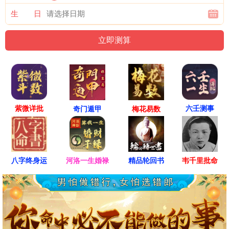
生 日
紫微详批
六壬测事
奇门遁甲
梅花易数
八字终身运
河洛一生婚禄
精品轮回书
韦千里批命