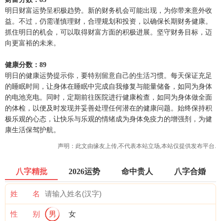
明日财富运势呈积极趋势。新的财务机会可能出现，为你带来意外收
益。不过，仍需谨慎理财，合理规划和投资，以确保长期财务健康。
抓住明日的机会，可以取得财富方面的积极进展。坚守财务目标，迈
向更富裕的未来。
健康分数：89
明日的健康运势提示你，要特别留意自己的生活习惯。每天保证充足
的睡眠时间，让身体在睡眠中完成自我修复与能量储备，如同为身体
的电池充电。同时，定期前往医院进行健康检查，如同为身体做全面
的体检，以便及时发现并妥善处理任何潜在的健康问题。始终保持积
极乐观的心态，让快乐与乐观的情绪成为身体免疫力的增强剂，为健
康生活保驾护航。
声明：此文由
缘友
上传,不代表本站立场,本站仅提供发布平台.
八字精批
2026运势
命中贵人
八字合婚
姓 名
性 别
男
女