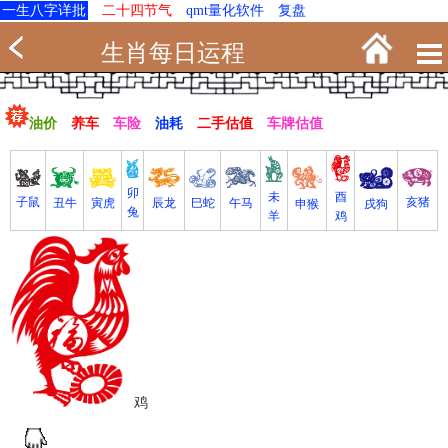
一生八字详批
二十四节气
qmt量化软件
复盘
生肖每日运程
油价
养车
车险
油耗
二手估值
车牌估值
卯
未
酉
亥猪
子鼠
寅虎
丑牛
巳蛇
午马
辰龙
戌狗
申猴
兔
羊
鸡
鸡