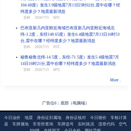
104.68度）发生3.9级地震7月13日5时02分,震中在哪？经
纬度多少？地震最新消息
百科
2026/7/15 68℃
巴布亚新几内亚附近海域巴布亚新几内亚附近海域北
纬-3.2度，东经148.65度）发生6.4级地震7月13日16时53
分,震中在哪？经纬度多少？地震最新消息
百科
2026/7/15 65℃
秘鲁秘鲁北纬-14.5度，东经-71.5度）发生5.4级地震7月
14日16时21分,震中在哪？经纬度多少？地震最新消息
百科
2026/7/15 68℃
More
.
广告位6：底部（电脑端）
今日油价
地震
身份证归属地
身份证核对
今日猪价
车检计算
器
车牌属地
车管所查询
车牌选号
实时路况
违章代码
空气
PM值
在线留言
今日金价
网站导航