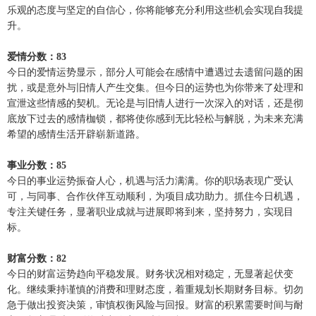
乐观的态度与坚定的自信心，你将能够充分利用这些机会实现自我提
升。
爱情分数：83
今日的爱情运势显示，部分人可能会在感情中遭遇过去遗留问题的困
扰，或是意外与旧情人产生交集。但今日的运势也为你带来了处理和
宣泄这些情感的契机。无论是与旧情人进行一次深入的对话，还是彻
底放下过去的感情枷锁，都将使你感到无比轻松与解脱，为未来充满
希望的感情生活开辟崭新道路。
事业分数：85
今日的事业运势振奋人心，机遇与活力满满。你的职场表现广受认
可，与同事、合作伙伴互动顺利，为项目成功助力。抓住今日机遇，
专注关键任务，显著职业成就与进展即将到来，坚持努力，实现目
标。
财富分数：82
今日的财富运势趋向平稳发展。财务状况相对稳定，无显著起伏变
化。继续秉持谨慎的消费和理财态度，着重规划长期财务目标。切勿
急于做出投资决策，审慎权衡风险与回报。财富的积累需要时间与耐