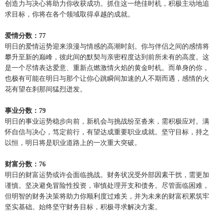
创造力与决心将助力你收获成功。抓住这一绝佳时机，积极主动地追
求目标，你将在各个领域取得卓越的成就。
爱情分数：77
明日的爱情运势迎来浪漫与情感的高潮时刻。你与伴侣之间的感情将
攀升至新的巅峰，彼此间的默契与亲密程度达到前所未有的高度。这
是一个尽情表达爱意、重新点燃激情火焰的黄金时机。而单身的你，
也极有可能在明日与那个让你心跳瞬间加速的人不期而遇，感情的火
花有望在刹那间猛烈迸发。
事业分数：79
明日的事业运势稳步向前，新机会与挑战纷至沓来，需积极应对。满
怀自信与决心，笃定前行，有望达成重要职业成就。坚守目标，持之
以恒，明日将是职业道路上的一次重大突破。
财富分数：76
明日的财富运势或许会面临挑战。财务状况受外部因素干扰，需更加
谨慎。坚决避免冒险性投资，审慎处理开支和债务。尽管面临困难，
但明智的财务决策将助力你顺利度过难关，并为未来的财富积累筑牢
坚实基础。始终坚守财务目标，积极寻求解决方案。