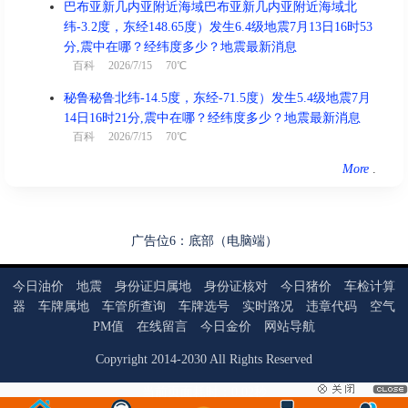
巴布亚新几内亚附近海域巴布亚新几内亚附近海域北
纬-3.2度，东经148.65度）发生6.4级地震7月13日16时53
分,震中在哪？经纬度多少？地震最新消息
百科
2026/7/15 70℃
秘鲁秘鲁北纬-14.5度，东经-71.5度）发生5.4级地震7月
14日16时21分,震中在哪？经纬度多少？地震最新消息
百科
2026/7/15 70℃
More
.
广告位6：底部（电脑端）
今日油价
地震
身份证归属地
身份证核对
今日猪价
车检计算
器
车牌属地
车管所查询
车牌选号
实时路况
违章代码
空气
PM值
在线留言
今日金价
网站导航
Copyright
2014
-
2030
All Rights Reserved
当前页面耗时：0.02秒