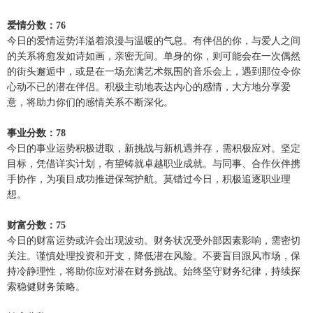
爱情分数：76
今日的爱情运势洋溢着浪漫与温暖的气息。有伴侣的你，与爱人之间
的关系将愈发如诗如画，亲密无间。单身的你，则可能会在一次偶然
的街头邂逅中，或是在一场充满艺术氛围的音乐会上，遇到那位令你
心动不已的潜在伴侣。积极主动地表达内心的感情，大方地分享爱
意，将助力你们的感情关系不断深化。
事业分数：78
今日的事业运势积极进取，新挑战与新机遇并存，需积极应对。坚定
目标，凭借详实计划，有望铸就卓越职业成就。与同事、合作伙伴携
手协作，为项目成功推进保驾护航。莫错过今日，积极追逐职业理
想。
财富分数：75
今日的财富运势或许会出现波动。财务状况受外部因素影响，需密切
关注。谨慎处理投资和开支，降低潜在风险。不要盲目跟风市场，保
持冷静理性，将助你应对潜在财务挑战。始终坚守财务纪律，持续探
索稳健财务策略。