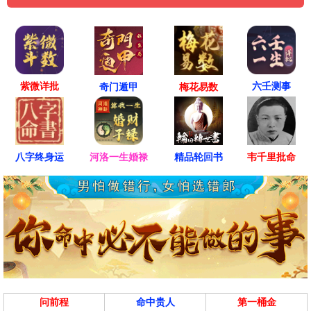
紫微详批
六壬测事
奇门遁甲
梅花易数
八字终身运
河洛一生婚禄
精品轮回书
韦千里批命
问前程
命中贵人
第一桶金