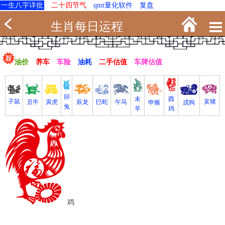
一生八字详批
二十四节气
qmt量化软件
复盘
生肖每日运程
油价
养车
车险
油耗
二手估值
车牌估值
卯
未
酉
亥猪
子鼠
寅虎
丑牛
巳蛇
午马
辰龙
戌狗
申猴
兔
羊
鸡
鸡