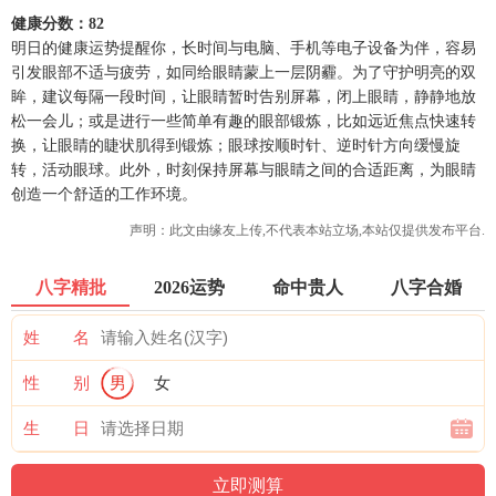
健康分数：82
明日的健康运势提醒你，长时间与电脑、手机等电子设备为伴，容易
引发眼部不适与疲劳，如同给眼睛蒙上一层阴霾。为了守护明亮的双
眸，建议每隔一段时间，让眼睛暂时告别屏幕，闭上眼睛，静静地放
松一会儿；或是进行一些简单有趣的眼部锻炼，比如远近焦点快速转
换，让眼睛的睫状肌得到锻炼；眼球按顺时针、逆时针方向缓慢旋
转，活动眼球。此外，时刻保持屏幕与眼睛之间的合适距离，为眼睛
创造一个舒适的工作环境。
声明：此文由
缘友
上传,不代表本站立场,本站仅提供发布平台.
八字精批
2026运势
命中贵人
八字合婚
姓 名
性 别
男
女
生 日