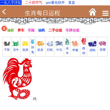
一生八字详批
二十四节气
qmt量化软件
复盘
生肖每日运程
油价
养车
车险
油耗
二手估值
车牌估值
卯
未
酉
亥猪
子鼠
寅虎
丑牛
巳蛇
午马
辰龙
戌狗
申猴
兔
羊
鸡
鸡