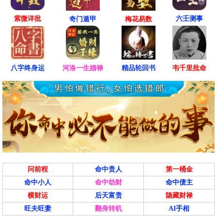
紫微详批
六壬测事
奇门遁甲
梅花易数
八字终身运
河洛一生婚禄
精品轮回书
韦千里批命
问前程
命中贵人
第一桶金
命中小人
命中劫财
命中债主
横财运
后天富贵
隐藏财禄
旺夫旺妻
翻身转机
AI手相