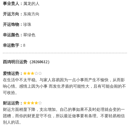
事业贵人：
属龙的人
开运方向：
东南方向
开运饰物：
珍珠
幸运颜色：
翠绿色
幸运数字：
8
酉鸡明日运势（20260612）
爱情运势：
在生活中不太平稳。与家人容易因为一点小事而产生不愉快，从而影
响心情。感情上因为小事 而发生矛盾的可能性大，且有可能会闹的不
可收拾。
财运运势：
财运方面稍显下降，支出增加。自己的事如果不及时处理就会变的一
团糟，而你的财更是守不住，所以最近做事要有条理。不要轻易相信
别人的话。