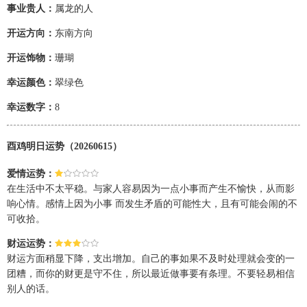
事业贵人：
属龙的人
开运方向：
东南方向
开运饰物：
珊瑚
幸运颜色：
翠绿色
幸运数字：
8
酉鸡明日运势（20260615）
爱情运势：
在生活中不太平稳。与家人容易因为一点小事而产生不愉快，从而影
响心情。感情上因为小事 而发生矛盾的可能性大，且有可能会闹的不
可收拾。
财运运势：
财运方面稍显下降，支出增加。自己的事如果不及时处理就会变的一
团糟，而你的财更是守不住，所以最近做事要有条理。不要轻易相信
别人的话。