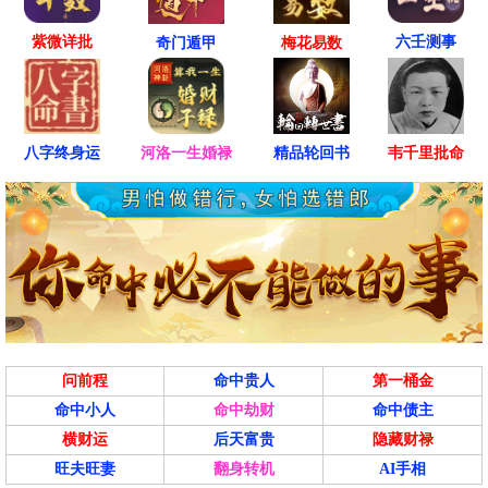
紫微详批
六壬测事
奇门遁甲
梅花易数
八字终身运
河洛一生婚禄
精品轮回书
韦千里批命
问前程
命中贵人
第一桶金
命中小人
命中劫财
命中债主
横财运
后天富贵
隐藏财禄
旺夫旺妻
翻身转机
AI手相