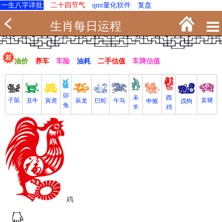
一生八字详批
二十四节气
qmt量化软件
复盘
生肖每日运程
油价
养车
车险
油耗
二手估值
车牌估值
卯
未
酉
亥猪
子鼠
寅虎
丑牛
巳蛇
午马
辰龙
戌狗
申猴
兔
羊
鸡
鸡