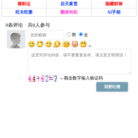
横财运
后天富贵
隐藏财禄
旺夫旺妻
翻身转机
AI手相