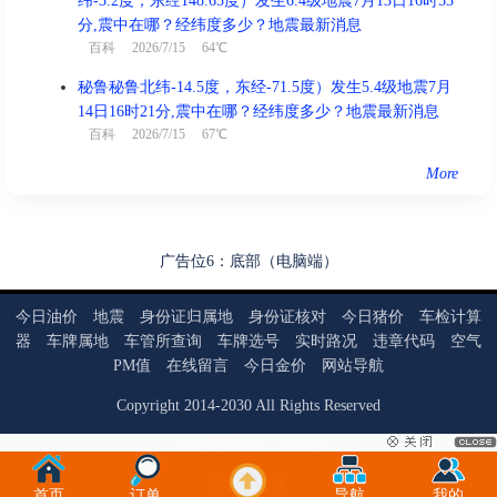
纬-3.2度，东经148.65度）发生6.4级地震7月13日16时53
分,震中在哪？经纬度多少？地震最新消息
百科
2026/7/15 64℃
秘鲁秘鲁北纬-14.5度，东经-71.5度）发生5.4级地震7月
14日16时21分,震中在哪？经纬度多少？地震最新消息
百科
2026/7/15 67℃
More
广告位6：底部（电脑端）
今日油价
地震
身份证归属地
身份证核对
今日猪价
车检计算
器
车牌属地
车管所查询
车牌选号
实时路况
违章代码
空气
PM值
在线留言
今日金价
网站导航
Copyright
2014
-
2030
All Rights Reserved
当前页面耗时：0.08秒
切换为繁体
首页
订单
导航
我的