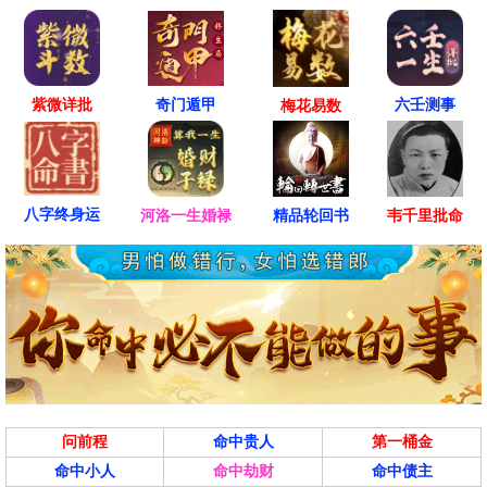
紫微详批
六壬测事
奇门遁甲
梅花易数
八字终身运
河洛一生婚禄
精品轮回书
韦千里批命
问前程
命中贵人
第一桶金
命中小人
命中劫财
命中债主