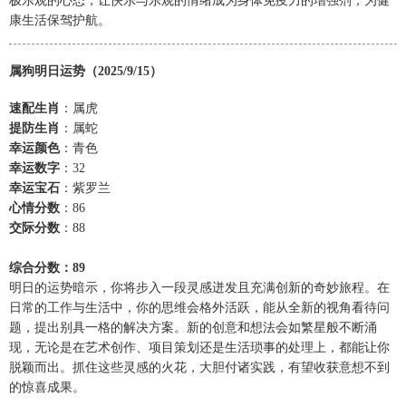
极乐观的心态，让快乐与乐观的情绪成为身体免疫力的增强剂，为健
康生活保驾护航。
属狗明日运势（2025/9/15）
速配生肖
：属虎
提防生肖
：属蛇
幸运颜色
：青色
幸运数字
：32
幸运宝石
：紫罗兰
心情分数
：86
交际分数
：88
综合分数：89
明日的运势暗示，你将步入一段灵感迸发且充满创新的奇妙旅程。在
日常的工作与生活中，你的思维会格外活跃，能从全新的视角看待问
题，提出别具一格的解决方案。新的创意和想法会如繁星般不断涌
现，无论是在艺术创作、项目策划还是生活琐事的处理上，都能让你
脱颖而出。抓住这些灵感的火花，大胆付诸实践，有望收获意想不到
的惊喜成果。