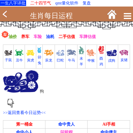
一生八字详批
二十四节气
qmt量化软件
复盘
生肖每日运程
油价
养车
车险
油耗
二手估值
车牌估值
卯
未
酉
亥猪
子鼠
寅虎
丑牛
巳蛇
午马
辰龙
戌狗
申猴
兔
羊
鸡
狗
>>返回查看今日运势<<
第一桶金
命中贵人
AI手相
命中小人
问前程
命中债主