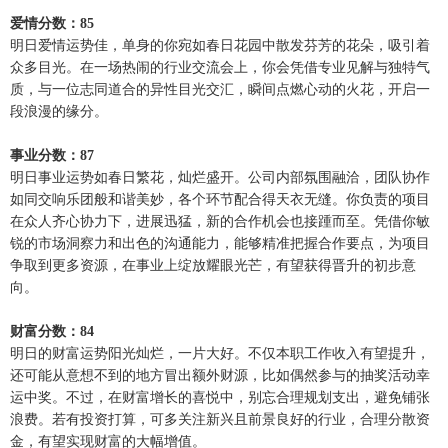
爱情分数：85
明日爱情运势佳，单身的你宛如春日花园中散发芬芳的花朵，吸引着
众多目光。在一场热闹的行业交流会上，你会凭借专业见解与独特气
质，与一位志同道合的异性目光交汇，瞬间点燃心动的火花，开启一
段浪漫的缘分。
事业分数：87
明日事业运势如春日繁花，灿烂盛开。公司内部氛围融洽，团队协作
如同交响乐团般和谐美妙，各个环节配合得天衣无缝。你负责的项目
在众人齐心协力下，进展迅猛，新的合作机会也接踵而至。凭借你敏
锐的市场洞察力和出色的沟通能力，能够精准把握合作要点，为项目
争取到更多资源，在事业上绽放耀眼光芒，有望获得晋升的初步意
向。
财富分数：84
明日的财富运势阳光灿烂，一片大好。不仅本职工作收入有望提升，
还可能从意想不到的地方冒出额外财源，比如偶然参与的抽奖活动幸
运中奖。不过，在财富增长的喜悦中，别忘合理规划支出，避免铺张
浪费。若有投资打算，可多关注新兴且前景良好的行业，合理分散资
金，有望实现财富的大幅增值。