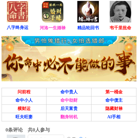
八字终身运
河洛一生婚禄
精品轮回书
韦千里批命
问前程
命中贵人
第一桶金
命中小人
命中劫财
命中债主
横财运
后天富贵
隐藏财禄
旺夫旺妻
翻身转机
AI手相