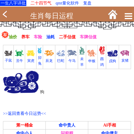
一生八字详批
二十四节气
qmt量化软件
复盘
生肖每日运程
油价
养车
车险
油耗
二手估值
车牌估值
卯
未
酉
亥猪
子鼠
寅虎
丑牛
巳蛇
午马
辰龙
戌狗
申猴
兔
羊
鸡
狗
>>返回查看今日运势<<
第一桶金
命中贵人
AI手相
命中小人
问前程
命中债主