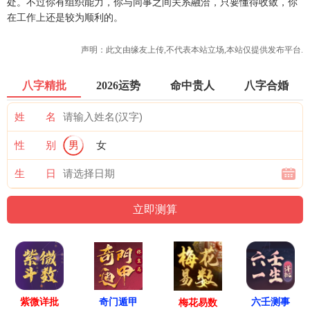
处。不过你有组织能力，你与同事之间关系融洽，只要懂得收敛，你
在工作上还是较为顺利的。
声明：此文由
缘友
上传,不代表本站立场,本站仅提供发布平台.
八字精批
2026运势
命中贵人
八字合婚
姓 名
性 别
男
女
生 日
紫微详批
六壬测事
奇门遁甲
梅花易数