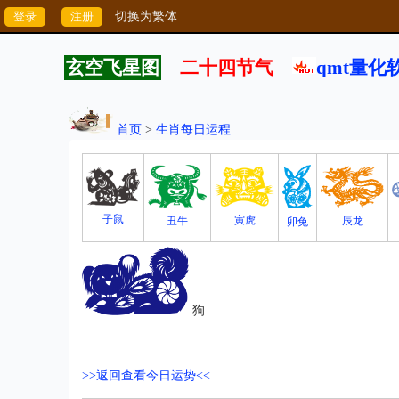
切换为繁体
玄空飞星图
二十四节气
qmt量化
首页
>
生肖每日运程
子鼠
寅虎
丑牛
辰龙
卯兔
狗
>>返回查看今日运势<<