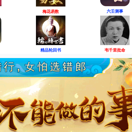
六壬测事
梅花易数
精品轮回书
韦千里批命