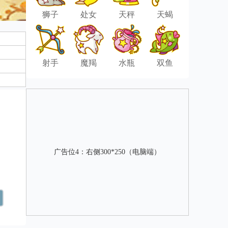
狮子
处女
天秤
天蝎
射手
魔羯
水瓶
双鱼
广告位4：右侧300*250（电脑端）