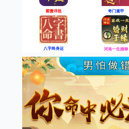
紫微详批
奇门遁甲
八字终身运
河洛一生婚禄