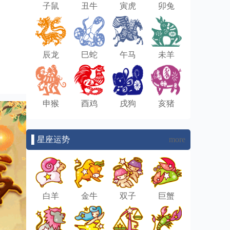
子鼠
丑牛
寅虎
卯兔
辰龙
巳蛇
午马
未羊
申猴
酉鸡
戌狗
亥猪
▌星座运势
more
白羊
金牛
双子
巨蟹