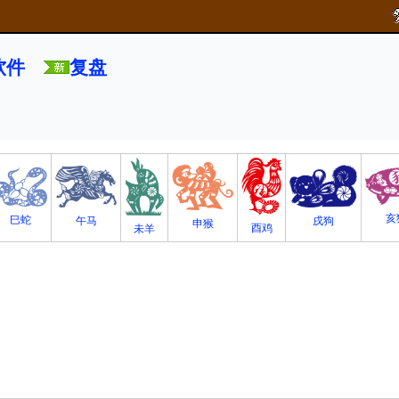
软件
复盘
亥
巳蛇
午马
戌狗
申猴
酉鸡
未羊