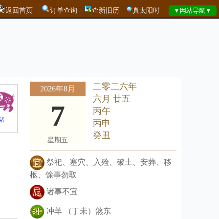
返回首页
订单查询
查新旧历
真太阳时
二零二六年
2026年8月
六月 廿五
7
丙午
猪
丙申
癸丑
星期五
祭祀、塞穴、入殓、破土、安葬、移
柩、馀事勿取
诸事不宜
冲羊 （丁未）煞东