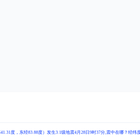
1度，东经83.88度）发生3.1级地震4月28日9时37分,震中在哪？经纬