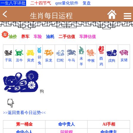
一生八字详批
二十四节气
qmt量化软件
复盘
生肖每日运程
油价
养车
车险
油耗
二手估值
车牌估值
卯
未
酉
亥猪
子鼠
寅虎
丑牛
巳蛇
午马
辰龙
戌狗
申猴
兔
羊
鸡
狗
>>返回查看今日运势<<
第一桶金
命中贵人
AI手相
命中小人
问前程
命中债主