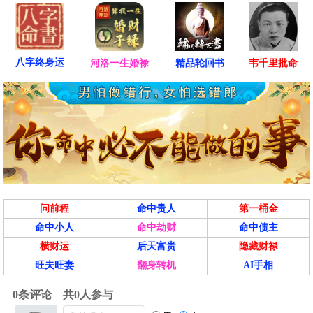
八字终身运
河洛一生婚禄
精品轮回书
韦千里批命
问前程
命中贵人
第一桶金
命中小人
命中劫财
命中债主
横财运
后天富贵
隐藏财禄
旺夫旺妻
翻身转机
AI手相