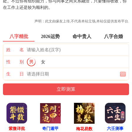
处。不过你有组织能力，你与同事之间关系融洽，只要懂得收敛，你
在工作上还是较为顺利的。
声明：此文由
缘友
上传,不代表本站立场,本站仅提供发布平台.
八字精批
2026运势
命中贵人
八字合婚
姓 名
性 别
男
女
生 日
紫微详批
六壬测事
奇门遁甲
梅花易数