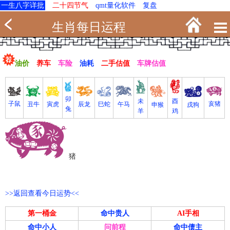
一生八字详批
二十四节气
qmt量化软件
复盘
生肖每日运程
油价
养车
车险
油耗
二手估值
车牌估值
卯
未
酉
亥猪
子鼠
寅虎
丑牛
巳蛇
午马
辰龙
戌狗
申猴
兔
羊
鸡
猪
>>返回查看今日运势<<
第一桶金
命中贵人
AI手相
命中小人
问前程
命中债主