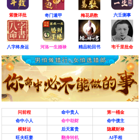
紫微详批
六壬测事
奇门遁甲
梅花易数
八字终身运
河洛一生婚禄
精品轮回书
韦千里批命
问前程
命中贵人
第一桶金
命中小人
命中劫财
命中债主
横财运
后天富贵
隐藏财禄
旺夫旺妻
翻身转机
AI手相