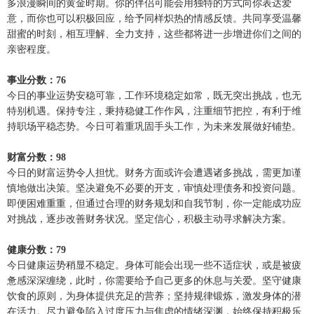
多浪漫瞬间的黄金时期。你的伴侣可能会用独特的方式向你表达爱
意，而你也可以积极回应，给予同样炽热的情感反馈。共同享受温馨
甜蜜的时刻，相互理解、全力支持，这些都将进一步增进你们之间的
亲密程度。
事业分数：76
今日的事业运势安稳可靠，工作环境稳定如常，既无突出挑战，也无
特别机遇。保持专注，秉持稳健工作作风，注重细节把控，有利于维
持职场平稳态势。今日可着重巩固手头工作，为未来发展做好铺垫。
财富分数：98
今日的财富运势令人担忧。财务方面或许会遭遇诸多挑战，需更加谨
慎地做出决策。坚决避免不必要的开支，审慎处理债务和投资问题。
即便困难重重，但通过合理的财务规划和自我节制，你一定能成功应
对挑战，逐步改善财务状况。坚定信心，积极主动寻求解决方案。
健康分数：79
今日健康运势稍显不稳定。身体可能会出现一些不适症状，或是被疲
惫感深深缠绕，此时，你需要给予自己更多的休息与关爱。坚守健康
饮食的原则，为身体提供充足的营养；坚持规律锻炼，激发身体的潜
在活力。尽力避免陷入过度压力与焦虑的情绪深渊，始终保持积极乐