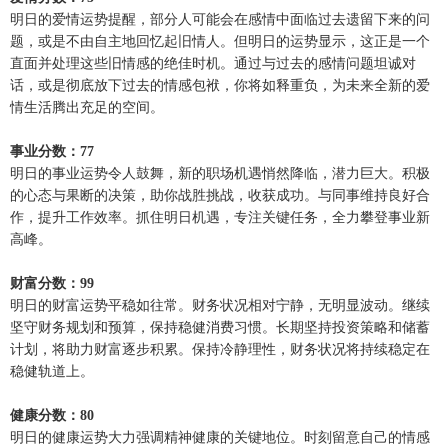
明日的爱情运势提醒，部分人可能会在感情中面临过去遗留下来的问
题，或是不由自主地回忆起旧情人。但明日的运势显示，这正是一个
直面并处理这些旧情感的绝佳时机。通过与过去的感情问题坦诚对
话，或是彻底放下过去的情感包袱，你将如释重负，为未来全新的爱
情生活腾出充足的空间。
事业分数：77
明日的事业运势令人鼓舞，新的职场机遇悄然降临，潜力巨大。积极
的心态与果断的决策，助你战胜挑战，收获成功。与同事维持良好合
作，提升工作效率。抓住明日机遇，专注关键任务，全力攀登事业新
高峰。
财富分数：99
明日的财富运势平稳如往常。财务状况相对宁静，无明显波动。继续
坚守财务规划和预算，保持稳健消费习惯。长期坚持投资策略和储蓄
计划，将助力财富逐步积累。保持冷静理性，财务状况将持续稳定在
稳健轨道上。
健康分数：80
明日的健康运势大力强调精神健康的关键地位。时刻留意自己的情感