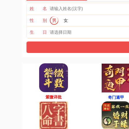
姓 名
性 别
男
女
生 日
紫微详批
奇门遁甲