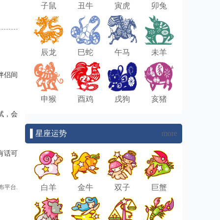
子鼠
丑牛
寅虎
卯兔
辰龙
巳蛇
午马
未羊
伴侣间
申猴
酉鸡
戌狗
亥猪
试，会
▌星座运势
more
有话可
白羊
金牛
双子
巨蟹
布平台.