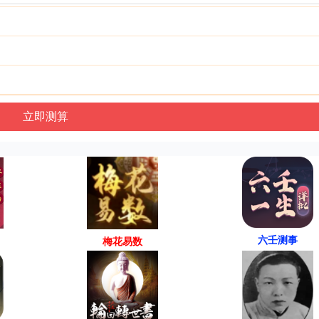
六壬测事
梅花易数