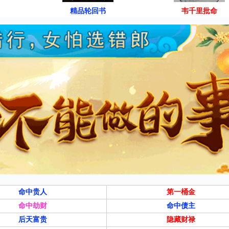
精品轮回书
韦千里批命
命中贵人
第一桶金
命中劫财
命中债主
后天富贵
隐藏财禄