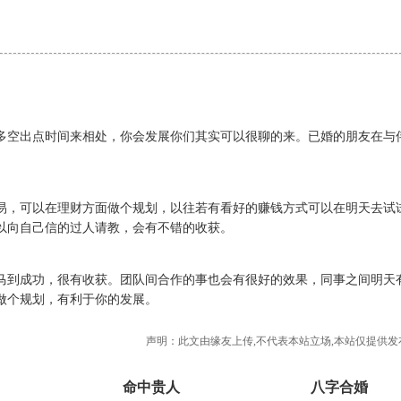
多空出点时间来相处，你会发展你们其实可以很聊的来。已婚的朋友在与
易，可以在理财方面做个规划，以往若有看好的赚钱方式可以在明天去试
以向自己信的过人请教，会有不错的收获。
马到成功，很有收获。团队间合作的事也会有很好的效果，同事之间明天
做个规划，有利于你的发展。
声明：此文由
缘友
上传,不代表本站立场,本站仅提供发
命中贵人
八字合婚