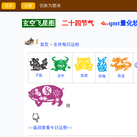
切换为繁体
玄空飞星图
二十四节气
qmt量化
首页
>
生肖每日运程
子鼠
寅虎
丑牛
辰龙
卯兔
猪
>>返回查看今日运势<<