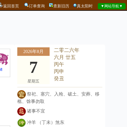
返回首页
订单查询
查新旧历
真太阳时
二零二六年
2026年8月
六月 廿五
7
丙午
猪
丙申
癸丑
星期五
祭祀、塞穴、入殓、破土、安葬、移
柩、馀事勿取
诸事不宜
冲羊 （丁未）煞东