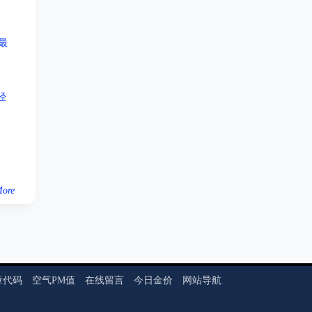
最
经
ore
章代码
空气PM值
在线留言
今日金价
网站导航