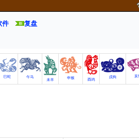
软件
复盘
亥
巳蛇
午马
戌狗
申猴
酉鸡
未羊