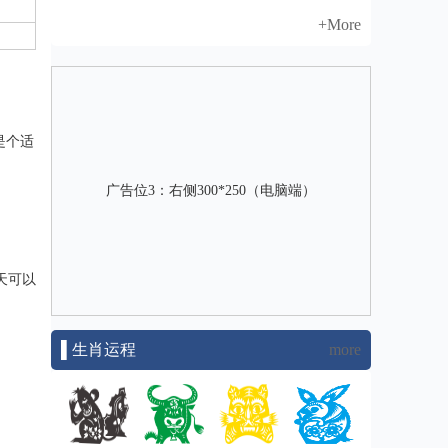
+More
是个适
广告位3：右侧300*250（电脑端）
天可以
▌生肖运程
more