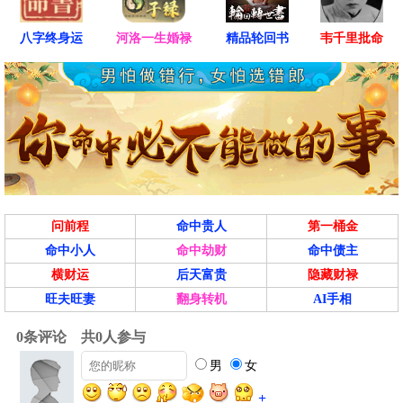
八字终身运
河洛一生婚禄
精品轮回书
韦千里批命
问前程
命中贵人
第一桶金
命中小人
命中劫财
命中债主
横财运
后天富贵
隐藏财禄
旺夫旺妻
翻身转机
AI手相