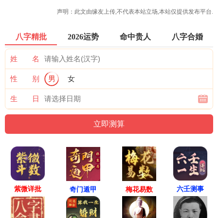
声明：此文由
缘友
上传,不代表本站立场,本站仅提供发布平台.
八字精批
2026运势
命中贵人
八字合婚
姓 名
性 别
男
女
生 日
紫微详批
六壬测事
奇门遁甲
梅花易数