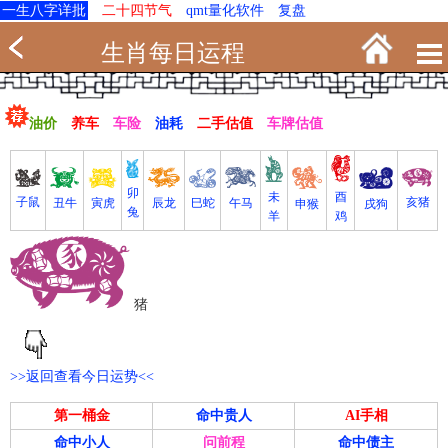
一生八字详批
二十四节气
qmt量化软件
复盘
生肖每日运程
油价
养车
车险
油耗
二手估值
车牌估值
卯
未
酉
亥猪
子鼠
寅虎
丑牛
巳蛇
午马
辰龙
戌狗
申猴
兔
羊
鸡
猪
>>返回查看今日运势<<
第一桶金
命中贵人
AI手相
命中小人
问前程
命中债主