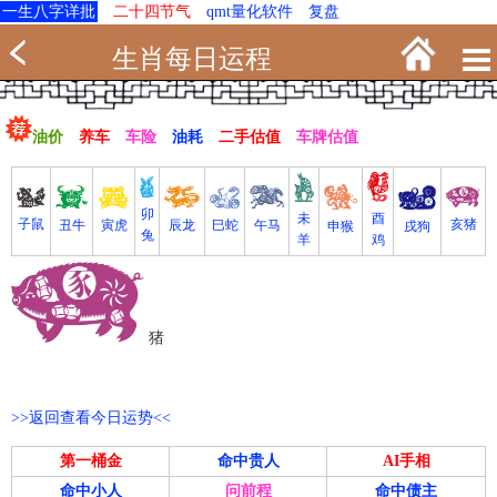
一生八字详批
二十四节气
qmt量化软件
复盘
生肖每日运程
油价
养车
车险
油耗
二手估值
车牌估值
卯
未
酉
亥猪
子鼠
寅虎
丑牛
巳蛇
午马
辰龙
戌狗
申猴
兔
羊
鸡
猪
>>返回查看今日运势<<
第一桶金
命中贵人
AI手相
命中小人
问前程
命中债主