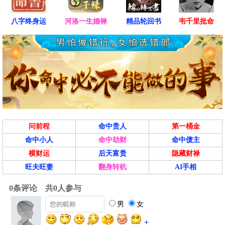
八字终身运
河洛一生婚禄
精品轮回书
韦千里批命
问前程
命中贵人
第一桶金
命中小人
命中劫财
命中债主
横财运
后天富贵
隐藏财禄
旺夫旺妻
翻身转机
AI手相