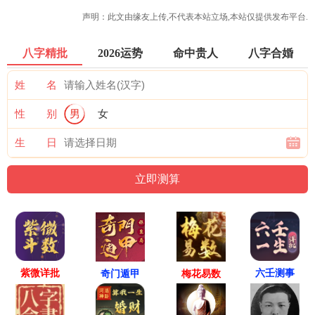
声明：此文由
缘友
上传,不代表本站立场,本站仅提供发布平台.
八字精批
2026运势
命中贵人
八字合婚
姓 名
性 别
男
女
生 日
紫微详批
六壬测事
奇门遁甲
梅花易数