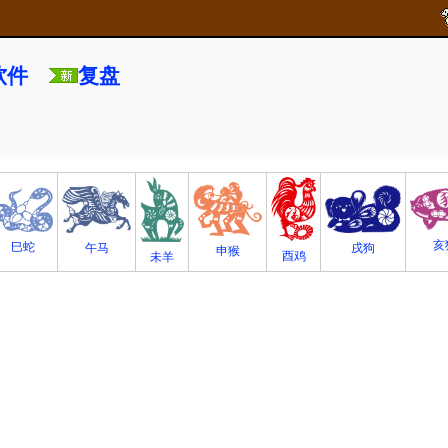
软件
复盘
亥
巳蛇
午马
戌狗
申猴
酉鸡
未羊