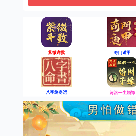
紫微详批
奇门遁甲
八字终身运
河洛一生婚禄