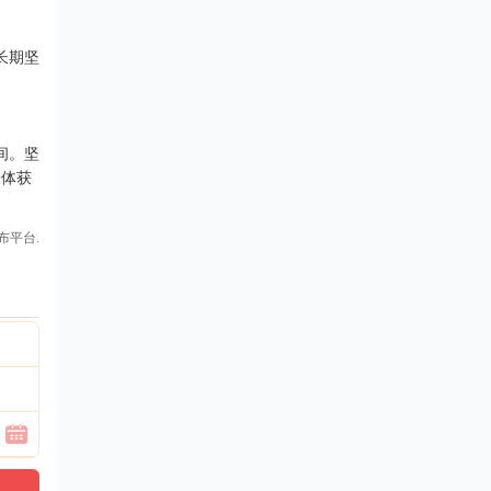
长期坚
间。坚
身体获
布平台.