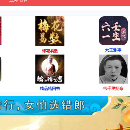
六壬测事
梅花易数
精品轮回书
韦千里批命