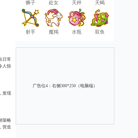
狮子
处女
天秤
天蝎
射手
魔羯
水瓶
双鱼
在日常
令人惊
广告位4：右侧300*250（电脑端）
，发现
销策略
，营造