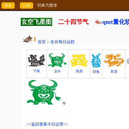
切换为繁体
玄空飞星图
二十四节气
qmt量化
首页
>
生肖每日运程
子鼠
寅虎
丑牛
辰龙
卯兔
牛
>>返回查看今日运势<<