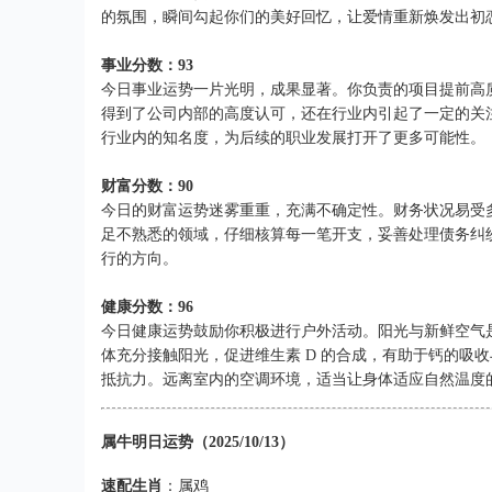
的氛围，瞬间勾起你们的美好回忆，让爱情重新焕发出初
事业分数：93
今日事业运势一片光明，成果显著。你负责的项目提前高
得到了公司内部的高度认可，还在行业内引起了一定的关
行业内的知名度，为后续的职业发展打开了更多可能性。
财富分数：90
今日的财富运势迷雾重重，充满不确定性。财务状况易受
足不熟悉的领域，仔细核算每一笔开支，妥善处理债务纠
行的方向。
健康分数：96
今日健康运势鼓励你积极进行户外活动。阳光与新鲜空气
体充分接触阳光，促进维生素 D 的合成，有助于钙的吸
抵抗力。远离室内的空调环境，适当让身体适应自然温度
属牛明日运势（2025/10/13）
速配生肖
：属鸡