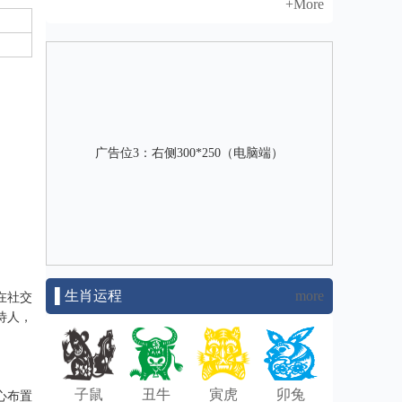
+More
广告位3：右侧300*250（电脑端）
▌生肖运程
more
在社交
待人，
子鼠
丑牛
寅虎
卯兔
心布置