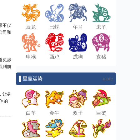
果不仅
辰龙
巳蛇
午马
未羊
公司和
申猴
酉鸡
戌狗
亥猪
避免涉
找到前
▌星座运势
more
，让身
体的
白羊
金牛
双子
巨蟹