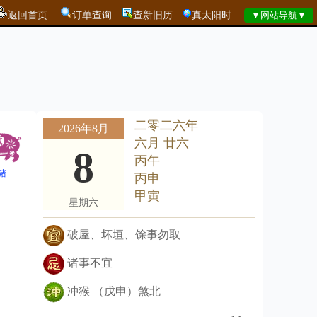
返回首页
订单查询
查新旧历
真太阳时
二零二六年
2026年8月
六月 廿六
8
丙午
猪
丙申
甲寅
星期六
破屋、坏垣、馀事勿取
诸事不宜
冲猴 （戊申）煞北