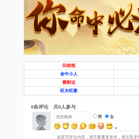
问前程
命中小人
横财运
旺夫旺妻