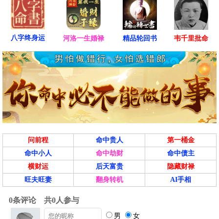
八字终身运
河洛一生婚禄
精品轮回书
韦千里批命
问前程
命中贵人
第一桶金
命中小人
命中劫财
命中债主
横财运
后天富贵
隐藏财禄
旺夫旺妻
翻身转机
AI手相