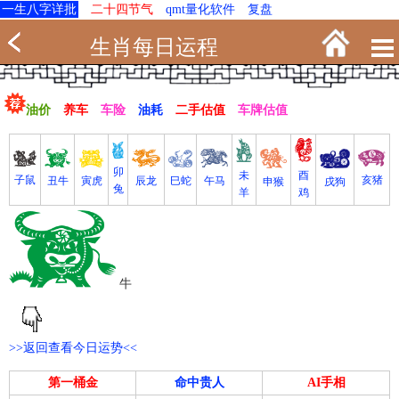
一生八字详批
二十四节气
qmt量化软件
复盘
生肖每日运程
油价
养车
车险
油耗
二手估值
车牌估值
卯
未
酉
亥猪
子鼠
寅虎
丑牛
巳蛇
午马
辰龙
戌狗
申猴
兔
羊
鸡
牛
>>返回查看今日运势<<
第一桶金
命中贵人
AI手相