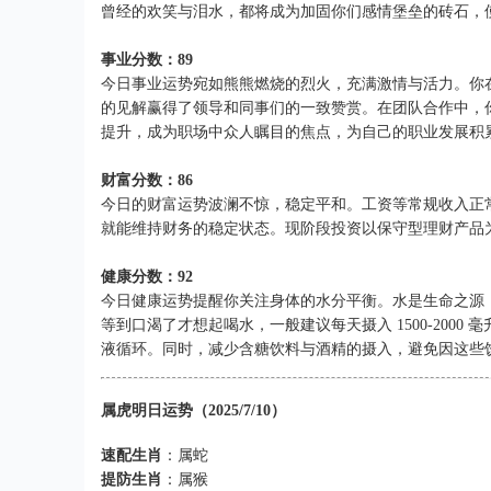
曾经的欢笑与泪水，都将成为加固你们感情堡垒的砖石，
事业分数：89
今日事业运势宛如熊熊燃烧的烈火，充满激情与活力。你
的见解赢得了领导和同事们的一致赞赏。在团队合作中，
提升，成为职场中众人瞩目的焦点，为自己的职业发展积
财富分数：86
今日的财富运势波澜不惊，稳定平和。工资等常规收入正
就能维持财务的稳定状态。现阶段投资以保守型理财产品
健康分数：92
今日健康运势提醒你关注身体的水分平衡。水是生命之源
等到口渴了才想起喝水，一般建议每天摄入 1500-200
液循环。同时，减少含糖饮料与酒精的摄入，避免因这些
属虎明日运势（2025/7/10）
速配生肖
：属蛇
提防生肖
：属猴