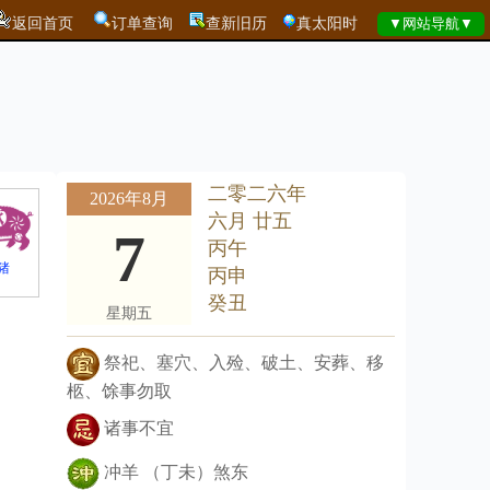
返回首页
订单查询
查新旧历
真太阳时
二零二六年
2026年8月
六月 廿五
7
丙午
猪
丙申
癸丑
星期五
祭祀、塞穴、入殓、破土、安葬、移
柩、馀事勿取
诸事不宜
冲羊 （丁未）煞东