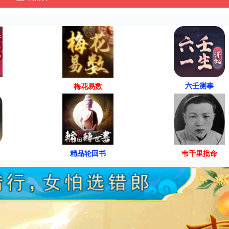
六壬测事
梅花易数
精品轮回书
韦千里批命