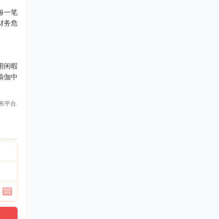
每一笔
财务危
用闲暇
瑜伽中
布平台.