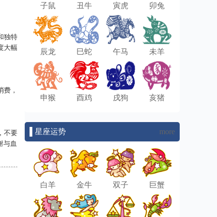
子鼠
丑牛
寅虎
卯兔
和独特
度大幅
辰龙
巳蛇
午马
未羊
消费，
申猴
酉鸡
戌狗
亥猪
▌星座运势
more
，不要
谢与血
白羊
金牛
双子
巨蟹