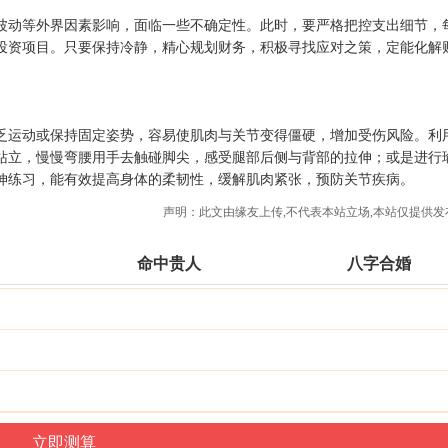
波动等外界因素影响，面临一些不确定性。此时，要严格把控支出细节，
投资项目。只要保持冷静，精心规划财务，积极寻找应对之策，定能化解
乏运动或保持固定姿势，容易使肌肉与关节变得僵硬，增加受伤风险。利
站立，慢慢弯腰用手去触碰脚尖，感受腿部后侧与背部的拉伸；或是进行
伸练习，能有效提高身体的柔韧性，缓解肌肉紧张，预防关节疾病。
声明：此文由
缘友
上传,不代表本站立场,本站仅提供发
命中贵人
八字合婚