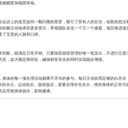
使婚姻更加稳固幸福。
在会议上的发言如同一颗闪耀的星星，吸引了所有人的目光，创新的想法
你积极主动地承担更多责任，带领团队攻克一个又一个难题，项目推进速
累了宝贵的人脉和口碑。
常到账，能满足日常开销。只要按部就班管理好每一笔支出，不进行过度
为宜，如大额定期存款，确保财富安全的同时实现稳步增值。
，身体的每一项生理活动都离不开水的参与。每日主动饮用足够的白开水
0 毫升的水分。运动前后、饭前饭后，更要合理补充水分，维持身体的正常代
饮品导致身体脱水，影响健康。