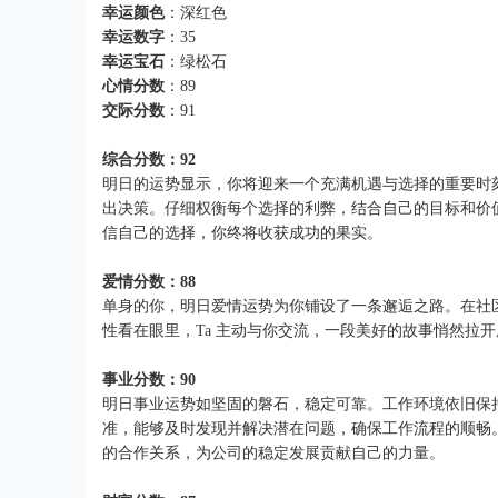
幸运颜色
：深红色
幸运数字
：35
幸运宝石
：绿松石
心情分数
：89
交际分数
：91
综合分数：92
明日的运势显示，你将迎来一个充满机遇与选择的重要时
出决策。仔细权衡每个选择的利弊，结合自己的目标和价
信自己的选择，你终将收获成功的果实。
爱情分数：88
单身的你，明日爱情运势为你铺设了一条邂逅之路。在社
性看在眼里，Ta 主动与你交流，一段美好的故事悄然拉
事业分数：90
明日事业运势如坚固的磐石，稳定可靠。工作环境依旧保
准，能够及时发现并解决潜在问题，确保工作流程的顺畅
的合作关系，为公司的稳定发展贡献自己的力量。