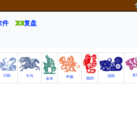
软件
复盘
亥
巳蛇
午马
戌狗
申猴
酉鸡
未羊