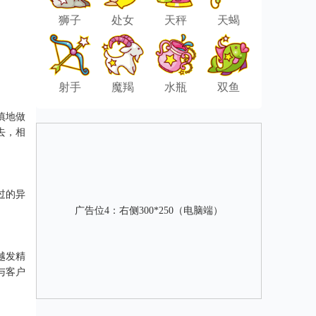
狮子
处女
天秤
天蝎
射手
魔羯
水瓶
双鱼
慎地做
去，相
过的异
广告位4：右侧300*250（电脑端）
越发精
与客户