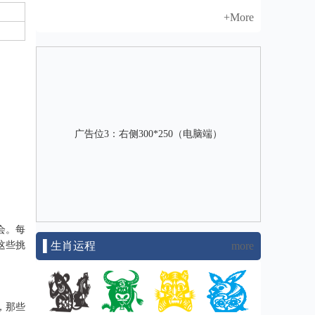
+More
广告位3：右侧300*250（电脑端）
会。每
这些挑
▌生肖运程
more
，那些