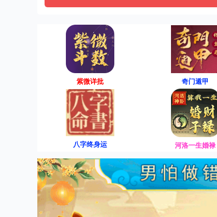
紫微详批
奇门遁甲
八字终身运
河洛一生婚禄