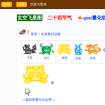
切换为繁体
玄空飞星图
二十四节气
qmt量化
首页
>
生肖每日运程
子鼠
寅虎
丑牛
辰龙
卯兔
虎
>>返回查看今日运势<<