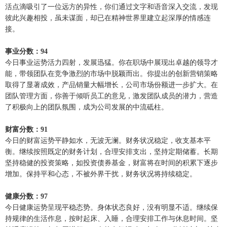
活点滴吸引了一位远方的异性，你们通过文字和语音深入交流，发现
彼此兴趣相投，虽未谋面，却已在精神世界里建立起深厚的情感连
接。
事业分数：94
今日事业运势活力四射，发展迅猛。你在职场中展现出卓越的领导才
能，带领团队在竞争激烈的市场中脱颖而出。你提出的创新营销策略
取得了显著成效，产品销量大幅增长，公司市场份额进一步扩大。在
团队管理方面，你善于倾听员工的意见，激发团队成员的潜力，营造
了积极向上的团队氛围，成为公司发展的中流砥柱。
财富分数：91
今日的财富运势平静如水，无波无澜。财务状况稳定，收支基本平
衡。继续按照既定的财务计划，合理安排支出，坚持定期储蓄。长期
坚持稳健的投资策略，如投资债券基金，财富将在时间的积累下逐步
增加。保持平和心态，不被外界干扰，财务状况将持续稳定。
健康分数：97
今日健康运势呈现平稳态势。身体状态良好，没有明显不适。继续保
持规律的生活作息，按时起床、入睡，合理安排工作与休息时间。坚