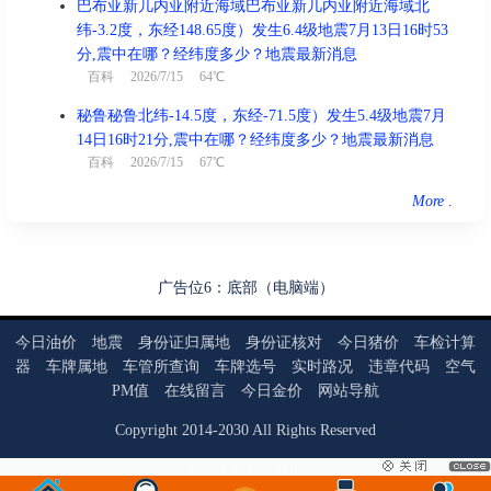
巴布亚新几内亚附近海域巴布亚新几内亚附近海域北
纬-3.2度，东经148.65度）发生6.4级地震7月13日16时53
分,震中在哪？经纬度多少？地震最新消息
百科
2026/7/15 64℃
秘鲁秘鲁北纬-14.5度，东经-71.5度）发生5.4级地震7月
14日16时21分,震中在哪？经纬度多少？地震最新消息
百科
2026/7/15 67℃
More
.
广告位6：底部（电脑端）
今日油价
地震
身份证归属地
身份证核对
今日猪价
车检计算
器
车牌属地
车管所查询
车牌选号
实时路况
违章代码
空气
PM值
在线留言
今日金价
网站导航
Copyright
2014
-
2030
All Rights Reserved
当前页面耗时：0.03秒