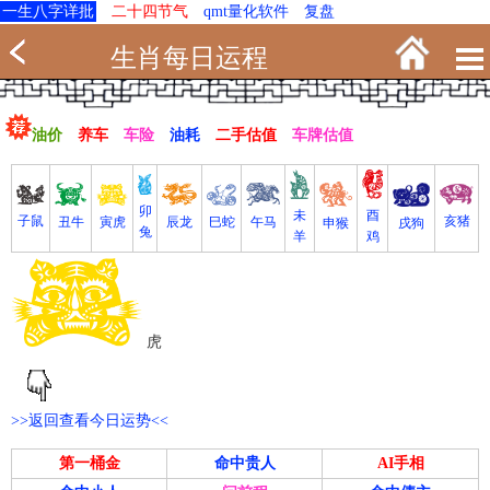
一生八字详批
二十四节气
qmt量化软件
复盘
生肖每日运程
油价
养车
车险
油耗
二手估值
车牌估值
卯
未
酉
亥猪
子鼠
寅虎
丑牛
巳蛇
午马
辰龙
戌狗
申猴
兔
羊
鸡
虎
>>返回查看今日运势<<
第一桶金
命中贵人
AI手相