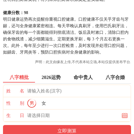
健康分数：98
明日健康运势再次提醒你重视口腔健康。口腔健康不仅关乎牙齿与牙
龈，还与全身健康紧密相连。每天早晚认真刷牙，使用巴氏刷牙法，
确保牙齿的每一个面都能得到彻底清洁。饭后及时漱口，清除口腔内
的食物残渣，减少细菌滋生。定期更换牙刷，每 3 个月左右更换一
次。此外，每年至少进行一次口腔检查，及时发现并处理口腔问题，
如龋齿、牙周炎等，预防口腔疾病对全身健康的影响。
声明：此文由
缘友
上传,不代表本站立场,本站仅提供发布平台.
八字精批
2026运势
命中贵人
八字合婚
姓 名
性 别
男
女
生 日