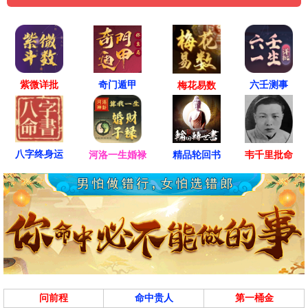
紫微详批
六壬测事
奇门遁甲
梅花易数
八字终身运
河洛一生婚禄
精品轮回书
韦千里批命
问前程
命中贵人
第一桶金