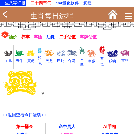
一生八字详批
二十四节气
qmt量化软件
复盘
生肖每日运程
油价
养车
车险
油耗
二手估值
车牌估值
卯
未
酉
亥猪
子鼠
寅虎
丑牛
巳蛇
午马
辰龙
戌狗
申猴
兔
羊
鸡
虎
>>返回查看今日运势<<
第一桶金
命中贵人
AI手相