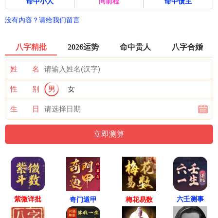
命中小人
问前程
命中债主
没有内容？请给我们留言
八字精批
2026运势
命中贵人
八字合婚
姓 名
性 别
男
女
生 日
紫微详批
六壬测事
奇门遁甲
梅花易数