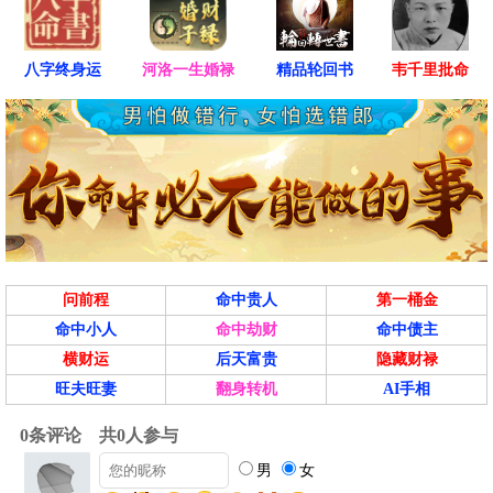
八字终身运
河洛一生婚禄
精品轮回书
韦千里批命
问前程
命中贵人
第一桶金
命中小人
命中劫财
命中债主
横财运
后天富贵
隐藏财禄
旺夫旺妻
翻身转机
AI手相