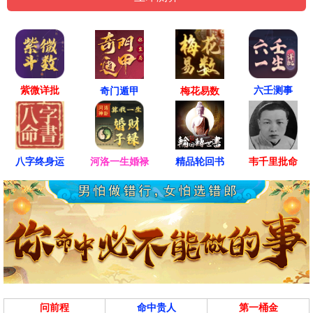
紫微详批
六壬测事
奇门遁甲
梅花易数
八字终身运
河洛一生婚禄
精品轮回书
韦千里批命
问前程
命中贵人
第一桶金