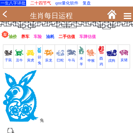
一生八字详批
二十四节气
qmt量化软件
复盘
生肖每日运程
油价
养车
车险
油耗
二手估值
车牌估值
卯
未
酉
亥猪
子鼠
寅虎
丑牛
巳蛇
午马
辰龙
戌狗
申猴
兔
羊
鸡
兔