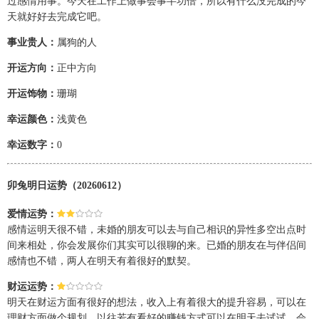
过感情用事。今天在工作上做事会事半功倍，所以有什么没完成的今
天就好好去完成它吧。
事业贵人：
属狗的人
开运方向：
正中方向
开运饰物：
珊瑚
幸运颜色：
浅黄色
幸运数字：
0
卯兔明日运势（20260612）
爱情运势：
感情运明天很不错，未婚的朋友可以去与自己相识的异性多空出点时
间来相处，你会发展你们其实可以很聊的来。已婚的朋友在与伴侣间
感情也不错，两人在明天有着很好的默契。
财运运势：
明天在财运方面有很好的想法，收入上有着很大的提升容易，可以在
理财方面做个规划，以往若有看好的赚钱方式可以在明天去试试，会