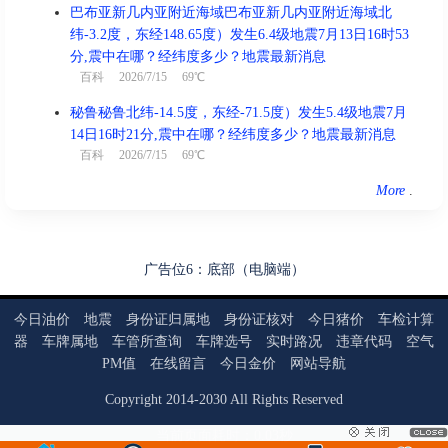
巴布亚新几内亚附近海域巴布亚新几内亚附近海域北
纬-3.2度，东经148.65度）发生6.4级地震7月13日16时53
分,震中在哪？经纬度多少？地震最新消息
百科
2026/7/15 69℃
秘鲁秘鲁北纬-14.5度，东经-71.5度）发生5.4级地震7月
14日16时21分,震中在哪？经纬度多少？地震最新消息
百科
2026/7/15 69℃
More
.
广告位6：底部（电脑端）
今日油价
地震
身份证归属地
身份证核对
今日猪价
车检计算
器
车牌属地
车管所查询
车牌选号
实时路况
违章代码
空气
PM值
在线留言
今日金价
网站导航
Copyright
2014
-
2030
All Rights Reserved
当前页面耗时：0.03秒