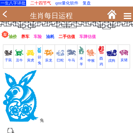
一生八字详批
二十四节气
qmt量化软件
复盘
生肖每日运程
油价
养车
车险
油耗
二手估值
车牌估值
卯
未
酉
亥猪
子鼠
寅虎
丑牛
巳蛇
午马
辰龙
戌狗
申猴
兔
羊
鸡
兔