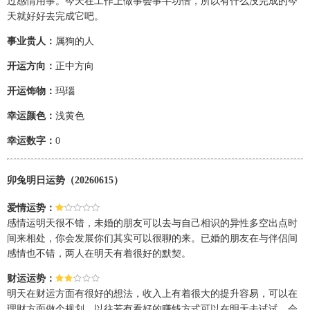
过感情用事。今天在工作上做事会事半功倍，所以有什么没完成的今
天就好好去完成它吧。
事业贵人：
属狗的人
开运方向：
正中方向
开运饰物：
玛瑙
幸运颜色：
浅黄色
幸运数字：
0
卯兔明日运势（20260615）
爱情运势：
感情运明天很不错，未婚的朋友可以去与自己相识的异性多空出点时
间来相处，你会发展你们其实可以很聊的来。已婚的朋友在与伴侣间
感情也不错，两人在明天有着很好的默契。
财运运势：
明天在财运方面有很好的想法，收入上有着很大的提升容易，可以在
理财方面做个规划，以往若有看好的赚钱方式可以在明天去试试，会