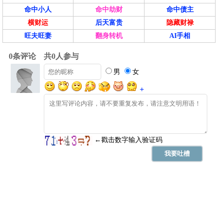
命中小人
命中劫财
命中债主
横财运
后天富贵
隐藏财禄
旺夫旺妻
翻身转机
AI手相