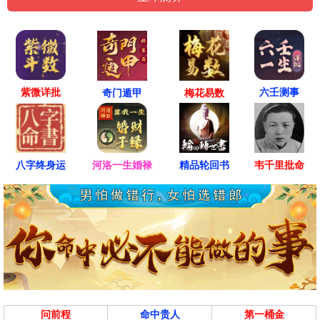
紫微详批
六壬测事
奇门遁甲
梅花易数
八字终身运
河洛一生婚禄
精品轮回书
韦千里批命
问前程
命中贵人
第一桶金