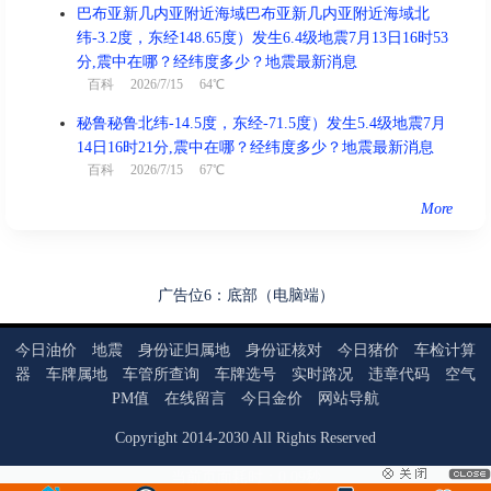
巴布亚新几内亚附近海域巴布亚新几内亚附近海域北
纬-3.2度，东经148.65度）发生6.4级地震7月13日16时53
分,震中在哪？经纬度多少？地震最新消息
百科
2026/7/15 64℃
秘鲁秘鲁北纬-14.5度，东经-71.5度）发生5.4级地震7月
14日16时21分,震中在哪？经纬度多少？地震最新消息
百科
2026/7/15 67℃
More
广告位6：底部（电脑端）
今日油价
地震
身份证归属地
身份证核对
今日猪价
车检计算
器
车牌属地
车管所查询
车牌选号
实时路况
违章代码
空气
PM值
在线留言
今日金价
网站导航
Copyright
2014
-
2030
All Rights Reserved
当前页面耗时：0.09秒