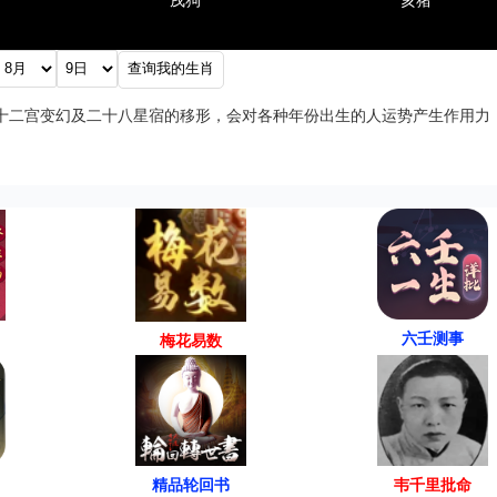
戌狗
亥猪
十二宫变幻及二十八星宿的移形，会对各种年份出生的人运势产生作用力
。
六壬测事
梅花易数
精品轮回书
韦千里批命