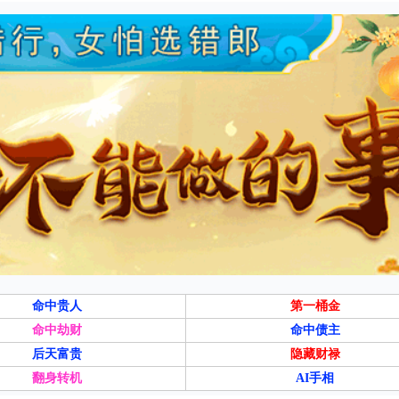
命中贵人
第一桶金
命中劫财
命中债主
后天富贵
隐藏财禄
翻身转机
AI手相