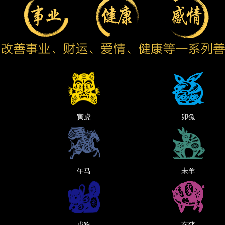
寅虎
卯兔
午马
未羊