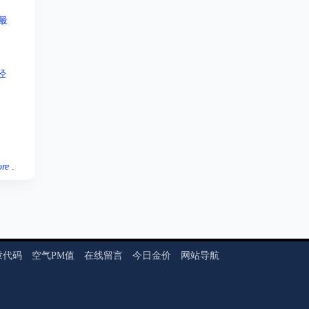
最
经
re
.
章代码
空气PM值
在线留言
今日金价
网站导航