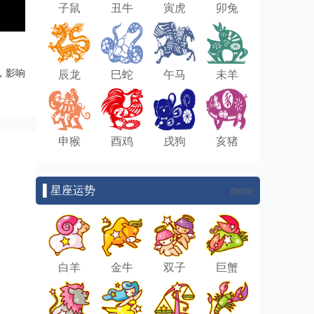
子鼠
丑牛
寅虎
卯兔
，影响
辰龙
巳蛇
午马
未羊
申猴
酉鸡
戌狗
亥猪
▌星座运势
more
白羊
金牛
双子
巨蟹