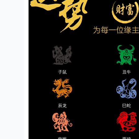
子鼠
丑牛
辰龙
巳蛇