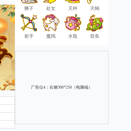
狮子
处女
天秤
天蝎
射手
魔羯
水瓶
双鱼
广告位4：右侧300*250（电脑端）