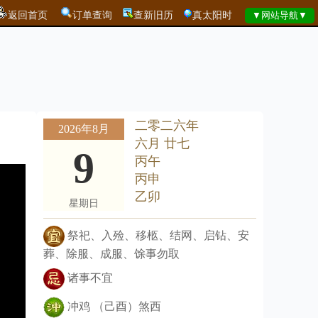
返回首页
订单查询
查新旧历
真太阳时
二零二六年
2026年8月
六月 廿七
9
丙午
丙申
乙卯
星期日
祭祀、入殓、移柩、结网、启钻、安
葬、除服、成服、馀事勿取
诸事不宜
冲鸡 （己酉）煞西