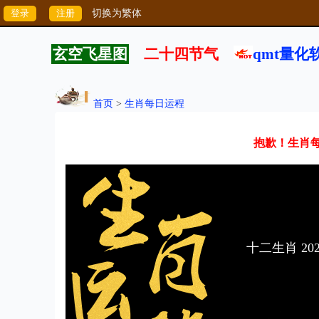
切换为繁体
玄空飞星图
二十四节气
qmt量化
首页
>
生肖每日运程
抱歉！生肖每日
十二生肖 20