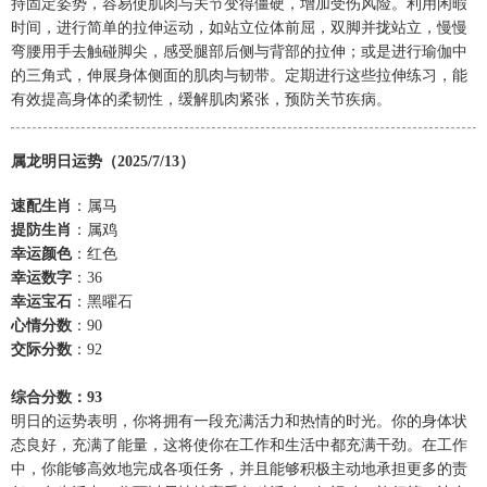
持固定姿势，容易使肌肉与关节变得僵硬，增加受伤风险。利用闲暇
时间，进行简单的拉伸运动，如站立位体前屈，双脚并拢站立，慢慢
弯腰用手去触碰脚尖，感受腿部后侧与背部的拉伸；或是进行瑜伽中
的三角式，伸展身体侧面的肌肉与韧带。定期进行这些拉伸练习，能
有效提高身体的柔韧性，缓解肌肉紧张，预防关节疾病。
属龙明日运势（2025/7/13）
速配生肖
：属马
提防生肖
：属鸡
幸运颜色
：红色
幸运数字
：36
幸运宝石
：黑曜石
心情分数
：90
交际分数
：92
综合分数：93
明日的运势表明，你将拥有一段充满活力和热情的时光。你的身体状
态良好，充满了能量，这将使你在工作和生活中都充满干劲。在工作
中，你能够高效地完成各项任务，并且能够积极主动地承担更多的责