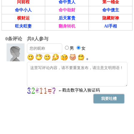
问前程
命中贵人
第一桶金
命中小人
命中劫财
命中债主
横财运
后天富贵
隐藏财禄
旺夫旺妻
翻身转机
AI手相