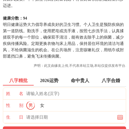
迈进。
健康分数：94
明日健康运势大力倡导养成良好的卫生习惯。个人卫生是预防疾病的
第一道防线。勤洗手，使用肥皂或洗手液，按照七步洗手法，认真揉
搓双手的每一个部位，确保双手清洁，能有效去除手上的病菌，减少
疾病传播风险。定期更换衣物与床上用品，保持居住环境的清洁与通
风，不给病菌滋生的机会。在公共场所，注意咳嗽礼仪，用纸巾或肘
部遮挡口鼻，避免飞沫传播病菌。
声明：此文由
缘友
上传,不代表本站立场,本站仅提供发布平台.
八字精批
2026运势
命中贵人
八字合婚
姓 名
性 别
男
女
生 日