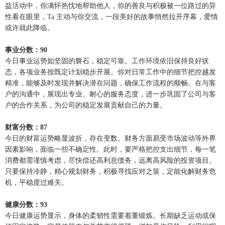
益活动中，你满怀热忱地帮助他人，你的善良与积极被一位路过的异
性看在眼里，Ta 主动与你交流，一段美好的故事悄然拉开序幕，爱情
或许就此降临。
事业分数：90
今日事业运势如坚固的磐石，稳定可靠。工作环境依旧保持良好状
态，各项业务按既定计划稳步开展。你对日常工作中的细节把控越发
精准，能够及时发现并解决潜在问题，确保工作流程的顺畅。在与客
户的沟通中，展现出专业、耐心的服务态度，进一步巩固了公司与客
户的合作关系，为公司的稳定发展贡献自己的力量。
财富分数：87
今日的财富运势略显波折，存在变数。财务方面易受市场波动等外界
因素影响，面临一些不确定性。此时，要严格把控支出细节，每一笔
消费都需谨慎考虑，尽快偿还高利息债务，远离高风险的投资项目。
只要保持冷静，精心规划财务，积极寻找应对之策，定能化解财务危
机，平稳度过难关。
健康分数：93
今日健康运势显示，身体的柔韧性需要着重锻炼。长期缺乏运动或保