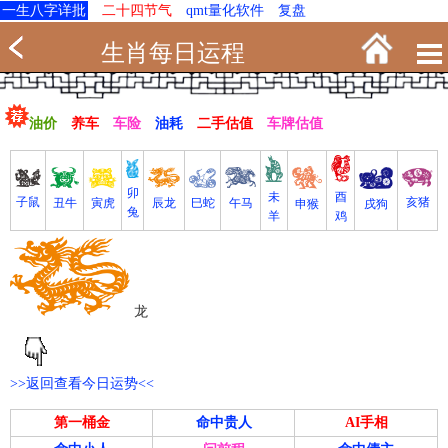
一生八字详批
二十四节气
qmt量化软件
复盘
生肖每日运程
油价
养车
车险
油耗
二手估值
车牌估值
卯
未
酉
亥猪
子鼠
寅虎
丑牛
巳蛇
午马
辰龙
戌狗
申猴
兔
羊
鸡
龙
>>返回查看今日运势<<
第一桶金
命中贵人
AI手相