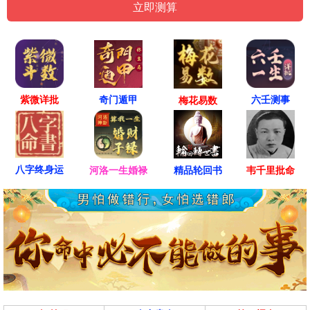
紫微详批
六壬测事
奇门遁甲
梅花易数
八字终身运
河洛一生婚禄
精品轮回书
韦千里批命