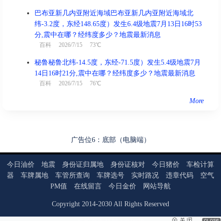
巴布亚新几内亚附近海域巴布亚新几内亚附近海域北
纬-3.2度，东经148.65度）发生6.4级地震7月13日16时53
分,震中在哪？经纬度多少？地震最新消息
百科
2026/7/15 73℃
秘鲁秘鲁北纬-14.5度，东经-71.5度）发生5.4级地震7月
14日16时21分,震中在哪？经纬度多少？地震最新消息
百科
2026/7/15 76℃
More
广告位6：底部（电脑端）
今日油价
地震
身份证归属地
身份证核对
今日猪价
车检计算
器
车牌属地
车管所查询
车牌选号
实时路况
违章代码
空气
PM值
在线留言
今日金价
网站导航
Copyright
2014
-
2030
All Rights Reserved