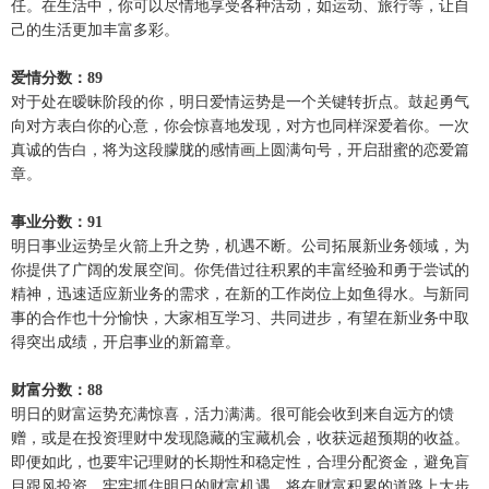
任。在生活中，你可以尽情地享受各种活动，如运动、旅行等，让自
己的生活更加丰富多彩。
爱情分数：89
对于处在暧昧阶段的你，明日爱情运势是一个关键转折点。鼓起勇气
向对方表白你的心意，你会惊喜地发现，对方也同样深爱着你。一次
真诚的告白，将为这段朦胧的感情画上圆满句号，开启甜蜜的恋爱篇
章。
事业分数：91
明日事业运势呈火箭上升之势，机遇不断。公司拓展新业务领域，为
你提供了广阔的发展空间。你凭借过往积累的丰富经验和勇于尝试的
精神，迅速适应新业务的需求，在新的工作岗位上如鱼得水。与新同
事的合作也十分愉快，大家相互学习、共同进步，有望在新业务中取
得突出成绩，开启事业的新篇章。
财富分数：88
明日的财富运势充满惊喜，活力满满。很可能会收到来自远方的馈
赠，或是在投资理财中发现隐藏的宝藏机会，收获远超预期的收益。
即便如此，也要牢记理财的长期性和稳定性，合理分配资金，避免盲
目跟风投资。牢牢抓住明日的财富机遇，将在财富积累的道路上大步