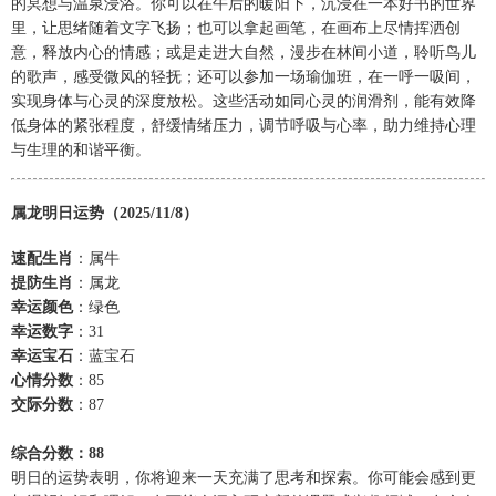
的冥想与温泉浸浴。你可以在午后的暖阳下，沉浸在一本好书的世界
里，让思绪随着文字飞扬；也可以拿起画笔，在画布上尽情挥洒创
意，释放内心的情感；或是走进大自然，漫步在林间小道，聆听鸟儿
的歌声，感受微风的轻抚；还可以参加一场瑜伽班，在一呼一吸间，
实现身体与心灵的深度放松。这些活动如同心灵的润滑剂，能有效降
低身体的紧张程度，舒缓情绪压力，调节呼吸与心率，助力维持心理
与生理的和谐平衡。
属龙明日运势（2025/11/8）
速配生肖
：属牛
提防生肖
：属龙
幸运颜色
：绿色
幸运数字
：31
幸运宝石
：蓝宝石
心情分数
：85
交际分数
：87
综合分数：88
明日的运势表明，你将迎来一天充满了思考和探索。你可能会感到更