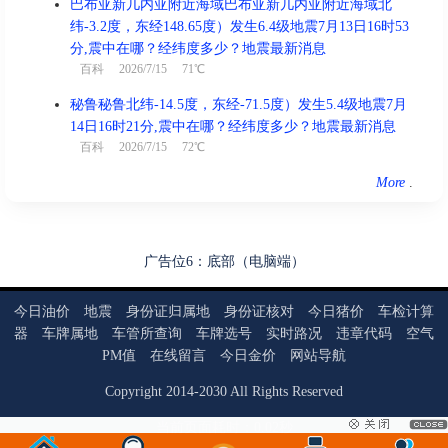
巴布亚新几内亚附近海域巴布亚新几内亚附近海域北
纬-3.2度，东经148.65度）发生6.4级地震7月13日16时53
分,震中在哪？经纬度多少？地震最新消息
百科
2026/7/15 71℃
秘鲁秘鲁北纬-14.5度，东经-71.5度）发生5.4级地震7月
14日16时21分,震中在哪？经纬度多少？地震最新消息
百科
2026/7/15 72℃
More
.
广告位6：底部（电脑端）
今日油价
地震
身份证归属地
身份证核对
今日猪价
车检计算
器
车牌属地
车管所查询
车牌选号
实时路况
违章代码
空气
PM值
在线留言
今日金价
网站导航
Copyright
2014
-
2030
All Rights Reserved
当前页面耗时：0.02秒