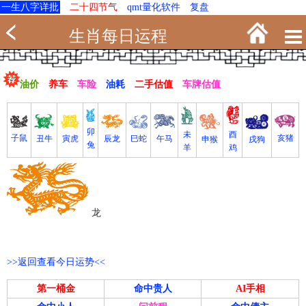
一生八字详批
二十四节气
qmt量化软件
复盘
生肖每日运程
油价
养车
车险
油耗
二手估值
车牌估值
卯
未
酉
亥猪
子鼠
寅虎
丑牛
巳蛇
午马
辰龙
戌狗
申猴
兔
羊
鸡
龙
>>返回查看今日运势<<
第一桶金
命中贵人
AI手相