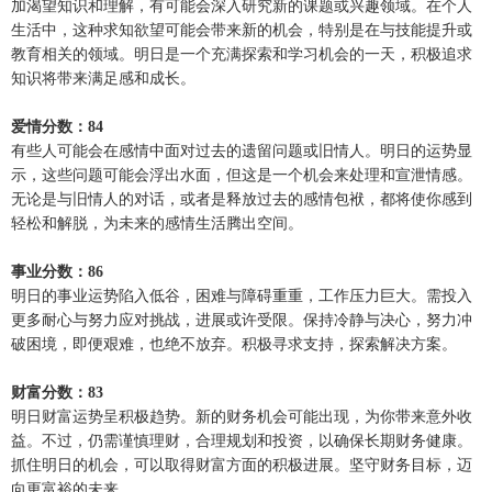
加渴望知识和理解，有可能会深入研究新的课题或兴趣领域。在个人
生活中，这种求知欲望可能会带来新的机会，特别是在与技能提升或
教育相关的领域。明日是一个充满探索和学习机会的一天，积极追求
知识将带来满足感和成长。
爱情分数：84
有些人可能会在感情中面对过去的遗留问题或旧情人。明日的运势显
示，这些问题可能会浮出水面，但这是一个机会来处理和宣泄情感。
无论是与旧情人的对话，或者是释放过去的感情包袱，都将使你感到
轻松和解脱，为未来的感情生活腾出空间。
事业分数：86
明日的事业运势陷入低谷，困难与障碍重重，工作压力巨大。需投入
更多耐心与努力应对挑战，进展或许受限。保持冷静与决心，努力冲
破困境，即便艰难，也绝不放弃。积极寻求支持，探索解决方案。
财富分数：83
明日财富运势呈积极趋势。新的财务机会可能出现，为你带来意外收
益。不过，仍需谨慎理财，合理规划和投资，以确保长期财务健康。
抓住明日的机会，可以取得财富方面的积极进展。坚守财务目标，迈
向更富裕的未来。