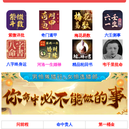
紫微详批
六壬测事
奇门遁甲
梅花易数
八字终身运
河洛一生婚禄
精品轮回书
韦千里批命
问前程
命中贵人
第一桶金