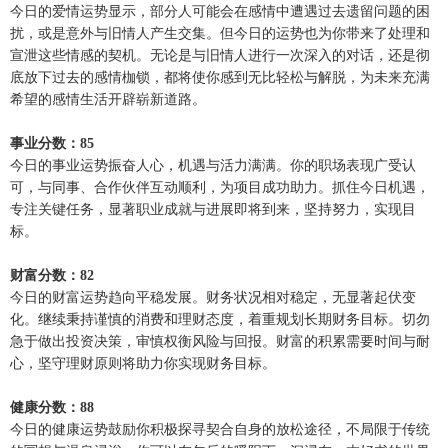
今日的爱情运势显示，部分人可能会在感情中遭遇过去遗留问题的困
扰，或是意外与旧情人产生交集。但今日的运势也为你带来了处理和
宣泄这些情感的契机。无论是与旧情人进行一次深入的对话，还是彻
底放下过去的感情枷锁，都将使你感到无比轻松与解脱，为未来充满
希望的感情生活开辟崭新道路。
事业分数：85
今日的事业运势振奋人心，机遇与活力满满。你的职场表现广受认
可，与同事、合作伙伴互动顺利，为项目成功助力。抓住今日机遇，
专注关键任务，显著职业成就与进展即将到来，坚持努力，实现目
标。
财富分数：82
今日的财富运势趋向平稳发展。财务状况相对稳定，无显著起伏变
化。继续秉持谨慎的消费和理财态度，着重规划长期财务目标。切勿
急于做出投资决策，审慎权衡风险与回报。财富的积累需要时间与耐
心，坚守理财原则将助力你实现财务目标。
健康分数：88
今日的健康运势鼓励你积极探寻契合自身的放松途径，不局限于传统