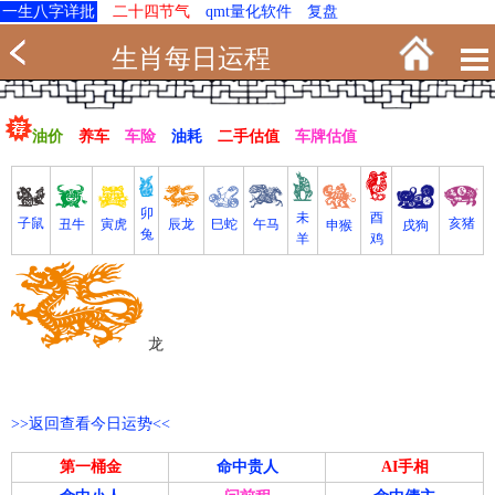
一生八字详批
二十四节气
qmt量化软件
复盘
生肖每日运程
油价
养车
车险
油耗
二手估值
车牌估值
卯
未
酉
亥猪
子鼠
寅虎
丑牛
巳蛇
午马
辰龙
戌狗
申猴
兔
羊
鸡
龙
>>返回查看今日运势<<
第一桶金
命中贵人
AI手相