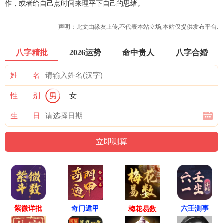
作，或者给自己点时间来理平下自己的思绪。
声明：此文由
缘友
上传,不代表本站立场,本站仅提供发布平台.
八字精批
2026运势
命中贵人
八字合婚
姓 名
性 别
男
女
生 日
紫微详批
六壬测事
奇门遁甲
梅花易数