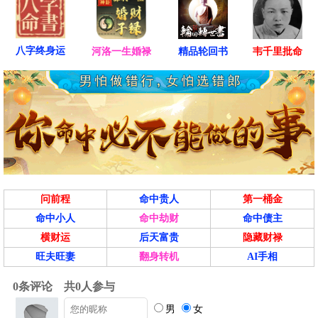
八字终身运
河洛一生婚禄
精品轮回书
韦千里批命
问前程
命中贵人
第一桶金
命中小人
命中劫财
命中债主
横财运
后天富贵
隐藏财禄
旺夫旺妻
翻身转机
AI手相