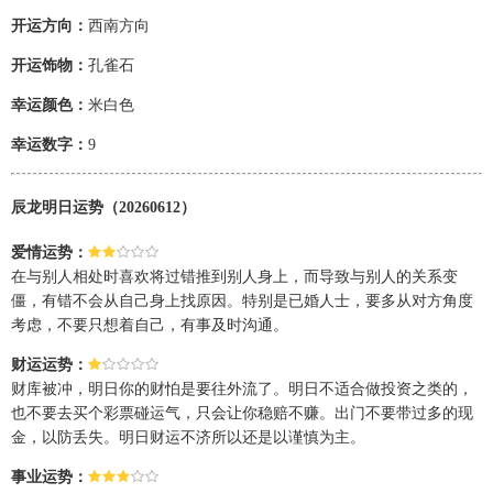
开运方向：
西南方向
开运饰物：
孔雀石
幸运颜色：
米白色
幸运数字：
9
辰龙明日运势（20260612）
爱情运势：
在与别人相处时喜欢将过错推到别人身上，而导致与别人的关系变
僵，有错不会从自己身上找原因。特别是已婚人士，要多从对方角度
考虑，不要只想着自己，有事及时沟通。
财运运势：
财库被冲，明日你的财怕是要往外流了。明日不适合做投资之类的，
也不要去买个彩票碰运气，只会让你稳赔不赚。出门不要带过多的现
金，以防丢失。明日财运不济所以还是以谨慎为主。
事业运势：