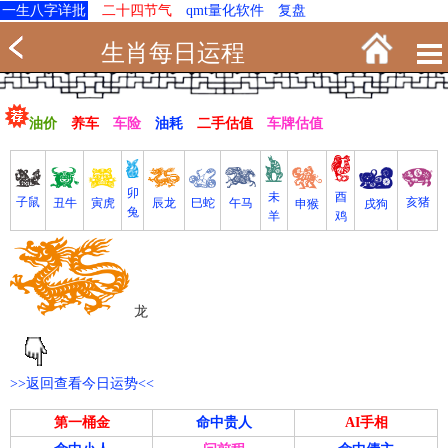
一生八字详批
二十四节气
qmt量化软件
复盘
生肖每日运程
油价
养车
车险
油耗
二手估值
车牌估值
卯
未
酉
亥猪
子鼠
寅虎
丑牛
巳蛇
午马
辰龙
戌狗
申猴
兔
羊
鸡
龙
>>返回查看今日运势<<
第一桶金
命中贵人
AI手相