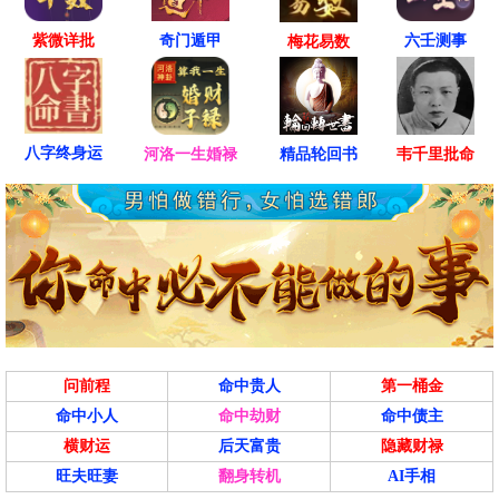
紫微详批
六壬测事
奇门遁甲
梅花易数
八字终身运
河洛一生婚禄
精品轮回书
韦千里批命
问前程
命中贵人
第一桶金
命中小人
命中劫财
命中债主
横财运
后天富贵
隐藏财禄
旺夫旺妻
翻身转机
AI手相