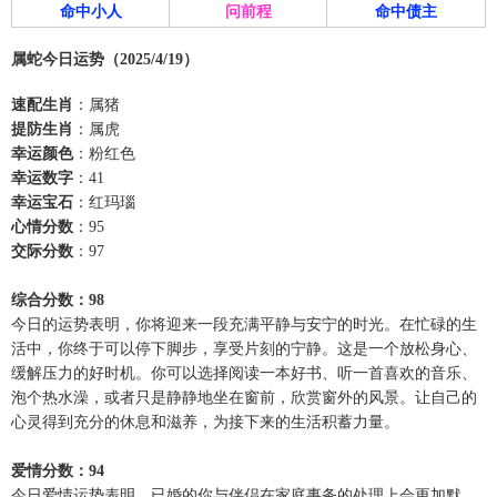
命中小人
问前程
命中债主
属蛇今日运势（2025/4/19）
速配生肖
：属猪
提防生肖
：属虎
幸运颜色
：粉红色
幸运数字
：41
幸运宝石
：红玛瑙
心情分数
：95
交际分数
：97
综合分数：98
今日的运势表明，你将迎来一段充满平静与安宁的时光。在忙碌的生
活中，你终于可以停下脚步，享受片刻的宁静。这是一个放松身心、
缓解压力的好时机。你可以选择阅读一本好书、听一首喜欢的音乐、
泡个热水澡，或者只是静静地坐在窗前，欣赏窗外的风景。让自己的
心灵得到充分的休息和滋养，为接下来的生活积蓄力量。
爱情分数：94
今日爱情运势表明，已婚的你与伴侣在家庭事务的处理上会更加默