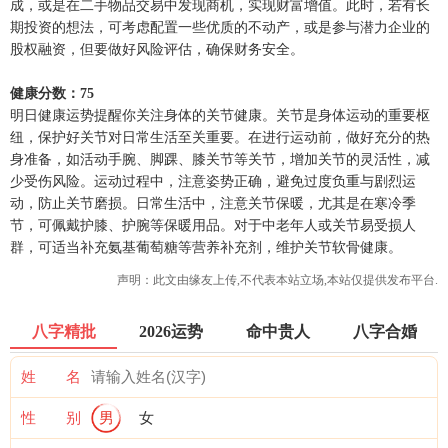
成，或是在二手物品交易中发现商机，实现财富增值。此时，若有长
期投资的想法，可考虑配置一些优质的不动产，或是参与潜力企业的
股权融资，但要做好风险评估，确保财务安全。
健康分数：75
明日健康运势提醒你关注身体的关节健康。关节是身体运动的重要枢
纽，保护好关节对日常生活至关重要。在进行运动前，做好充分的热
身准备，如活动手腕、脚踝、膝关节等关节，增加关节的灵活性，减
少受伤风险。运动过程中，注意姿势正确，避免过度负重与剧烈运
动，防止关节磨损。日常生活中，注意关节保暖，尤其是在寒冷季
节，可佩戴护膝、护腕等保暖用品。对于中老年人或关节易受损人
群，可适当补充氨基葡萄糖等营养补充剂，维护关节软骨健康。
声明：此文由
缘友
上传,不代表本站立场,本站仅提供发布平台.
八字精批
2026运势
命中贵人
八字合婚
姓 名
性 别
男
女