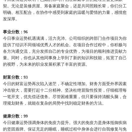
契。无论是装修房屋、筹备家庭聚会，还是共同照顾长辈，你们分工
明确、相互配合，在协作中感受到家庭的温暖与爱情的力量，感情愈
发深厚。
事业分数：96
今日事业运势机遇满满，活力充沛。公司组织的跨部门合作项目为你
提供了结识不同领域优秀人才的机会。在项目合作过程中，你积极与
各方沟通交流，充分发挥自己的专业优势，为项目的顺利推进贡献力
量。同时，你也从其他同事身上学到了新的知识和技能，拓宽了自己
的视野，为未来的职业发展积累了丰富的资源。
财富分数：93
今日的财富运势再次陷入迷茫，不确定性增加。财务方面受外界因素
冲击较大，需要打起十二分精神。坚决杜绝冒险性投资，仔细梳理每
一笔开支，优先偿还债务。尽管困难重重，但只要保持清醒头脑，合
理规划财务，就能在复杂的局势中找到稳定财务的方法。
健康分数：99
今日健康运势强调身体的免疫力提升。强大的免疫力是身体抵御疾病
的坚固盾牌。保证充足的睡眠，睡眠过程中身体会进行自我修复与免