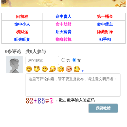
问前程
命中贵人
第一桶金
命中小人
命中劫财
命中债主
横财运
后天富贵
隐藏财禄
旺夫旺妻
翻身转机
AI手相