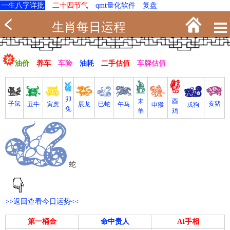
一生八字详批
二十四节气
qmt量化软件
复盘
生肖每日运程
油价
养车
车险
油耗
二手估值
车牌估值
卯
未
酉
亥猪
子鼠
寅虎
丑牛
巳蛇
午马
辰龙
戌狗
申猴
兔
羊
鸡
蛇
>>返回查看今日运势<<
第一桶金
命中贵人
AI手相