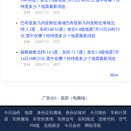
104.68度）发生3.9级地震7月13日5时02分,震中在哪？经
纬度多少？地震最新消息
百科
2026/7/15 68℃
巴布亚新几内亚附近海域巴布亚新几内亚附近海域北
纬-3.2度，东经148.65度）发生6.4级地震7月13日16时53
分,震中在哪？经纬度多少？地震最新消息
百科
2026/7/15 65℃
秘鲁秘鲁北纬-14.5度，东经-71.5度）发生5.4级地震7月
14日16时21分,震中在哪？经纬度多少？地震最新消息
百科
2026/7/15 68℃
More
.
广告位6：底部（电脑端）
今日油价
地震
身份证归属地
身份证核对
今日猪价
车检计算
器
车牌属地
车管所查询
车牌选号
实时路况
违章代码
空气
PM值
在线留言
今日金价
网站导航