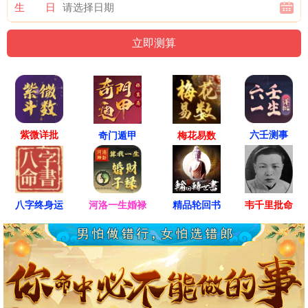
生 日
紫微详批
六壬测事
奇门遁甲
梅花易数
八字终身运
河洛一生婚禄
精品轮回书
韦千里批命