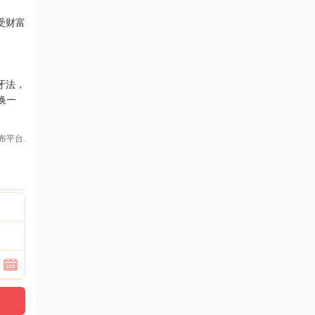
受财富
牙法，
换一
布平台.