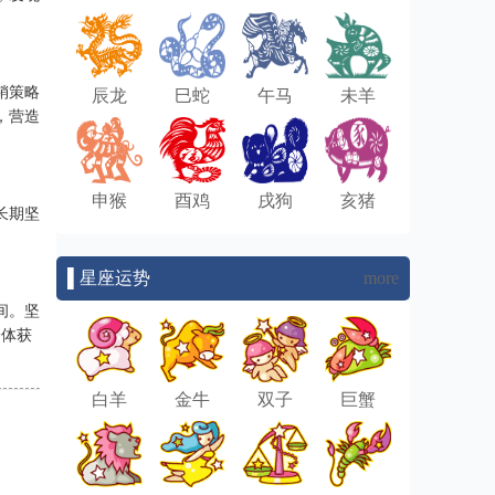
销策略
辰龙
巳蛇
午马
未羊
，营造
申猴
酉鸡
戌狗
亥猪
长期坚
▌星座运势
more
间。坚
身体获
白羊
金牛
双子
巨蟹