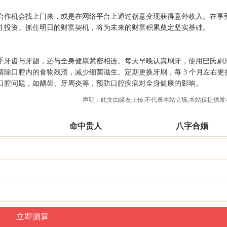
合作机会找上门来，或是在网络平台上通过创意变现获得意外收入。在享
性投资。抓住明日的财富契机，将为未来的财富积累奠定坚实基础。
乎牙齿与牙龈，还与全身健康紧密相连。每天早晚认真刷牙，使用巴氏刷
除口腔内的食物残渣，减少细菌滋生。定期更换牙刷，每 3 个月左右更
口腔问题，如龋齿、牙周炎等，预防口腔疾病对全身健康的影响。
声明：此文由
缘友
上传,不代表本站立场,本站仅提供发
命中贵人
八字合婚