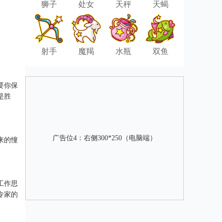
狮子
处女
天秤
天蝎
射手
魔羯
水瓶
双鱼
要你保
是胜
广告位4：右侧300*250（电脑端）
来的憧
工作思
专家的