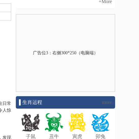
+More
广告位3：右侧300*250（电脑端）
▌生肖运程
more
在日常
令人惊
子鼠
丑牛
寅虎
卯兔
，发现