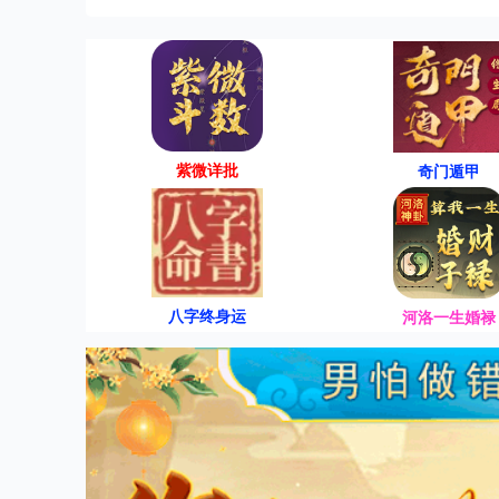
紫微详批
奇门遁甲
八字终身运
河洛一生婚禄