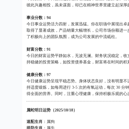
彼此兴趣相投，虽未谋面，却已在精神世界里建立起深厚
事业分数：94
今日事业运势活力四射，发展迅猛。你在职场中展现出卓
取得了显著成效，产品销量大幅增长，公司市场份额进一
了积极向上的团队氛围，成为公司发展的中流砥柱。
财富分数：91
今日的财富运势平静如水，无波无澜。财务状况稳定，收
持稳健的投资策略，如投资债券基金，财富将在时间的积
健康分数：97
今日健康运势呈现平稳态势。身体状态良好，没有明显不
持适度锻炼，如每周进行 3-5 次的有氧运动，每次 3
得全面的营养。同时，注重心理健康，保持积极乐观的心
属蛇明日运势（2025/10/18）
速配生肖
：属狗
提防生肖
：属牛