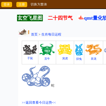
切换为繁体
玄空飞星图
二十四节气
qmt量化
首页
>
生肖每日运程
子鼠
寅虎
丑牛
辰龙
卯兔
蛇
>>返回查看今日运势<<