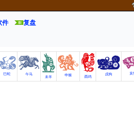
软件
复盘
亥
巳蛇
午马
戌狗
申猴
酉鸡
未羊