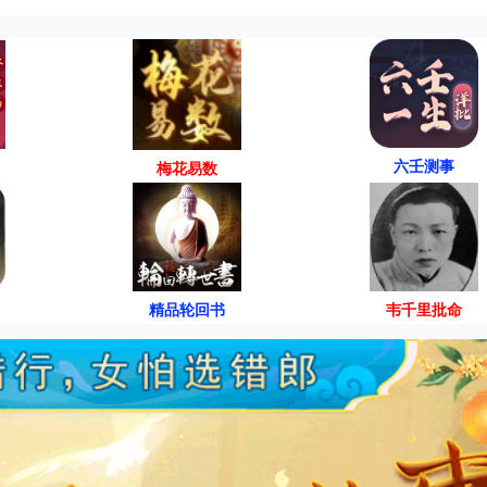
六壬测事
梅花易数
精品轮回书
韦千里批命