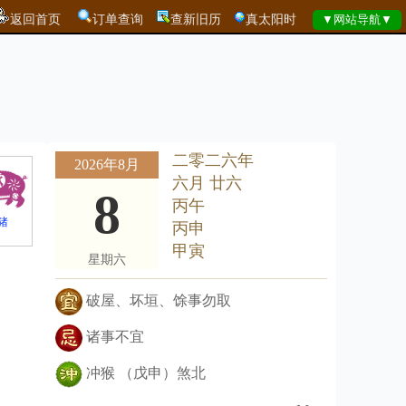
返回首页
订单查询
查新旧历
真太阳时
二零二六年
2026年8月
六月 廿六
8
丙午
猪
丙申
甲寅
星期六
破屋、坏垣、馀事勿取
诸事不宜
冲猴 （戊申）煞北