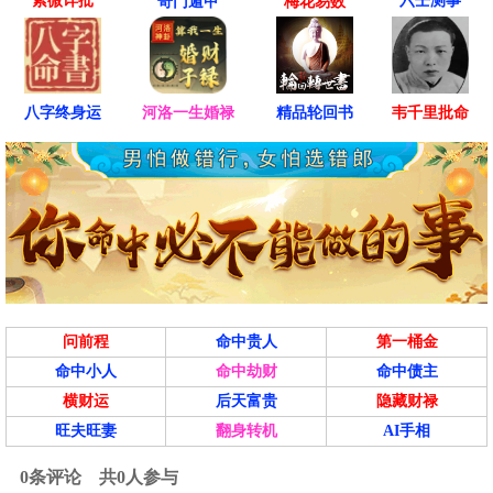
紫微详批
六壬测事
奇门遁甲
梅花易数
八字终身运
河洛一生婚禄
精品轮回书
韦千里批命
问前程
命中贵人
第一桶金
命中小人
命中劫财
命中债主
横财运
后天富贵
隐藏财禄
旺夫旺妻
翻身转机
AI手相