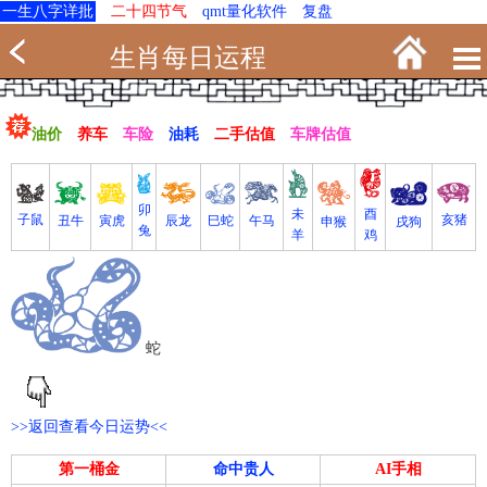
一生八字详批
二十四节气
qmt量化软件
复盘
生肖每日运程
油价
养车
车险
油耗
二手估值
车牌估值
卯
未
酉
亥猪
子鼠
寅虎
丑牛
巳蛇
午马
辰龙
戌狗
申猴
兔
羊
鸡
蛇
>>返回查看今日运势<<
第一桶金
命中贵人
AI手相