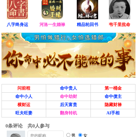
八字终身运
河洛一生婚禄
精品轮回书
韦千里批命
问前程
命中贵人
第一桶金
命中小人
命中劫财
命中债主
横财运
后天富贵
隐藏财禄
旺夫旺妻
翻身转机
AI手相