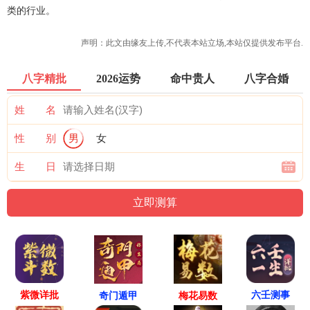
类的行业。
声明：此文由
缘友
上传,不代表本站立场,本站仅提供发布平台.
八字精批
2026运势
命中贵人
八字合婚
姓 名
性 别
男
女
生 日
紫微详批
六壬测事
奇门遁甲
梅花易数