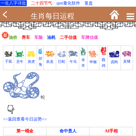
一生八字详批
二十四节气
qmt量化软件
复盘
生肖每日运程
油价
养车
车险
油耗
二手估值
车牌估值
卯
未
酉
亥猪
子鼠
寅虎
丑牛
巳蛇
午马
辰龙
戌狗
申猴
兔
羊
鸡
蛇
>>返回查看今日运势<<
第一桶金
命中贵人
AI手相