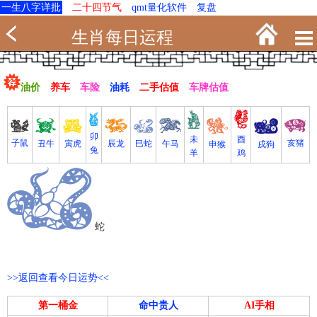
一生八字详批
二十四节气
qmt量化软件
复盘
生肖每日运程
油价
养车
车险
油耗
二手估值
车牌估值
卯
未
酉
亥猪
子鼠
寅虎
丑牛
巳蛇
午马
辰龙
戌狗
申猴
兔
羊
鸡
蛇
>>返回查看今日运势<<
第一桶金
命中贵人
AI手相