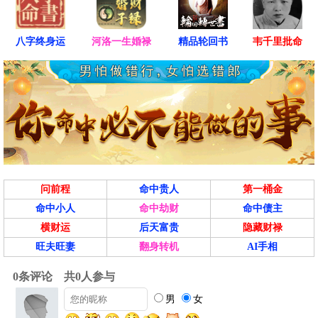
八字终身运
河洛一生婚禄
精品轮回书
韦千里批命
问前程
命中贵人
第一桶金
命中小人
命中劫财
命中债主
横财运
后天富贵
隐藏财禄
旺夫旺妻
翻身转机
AI手相