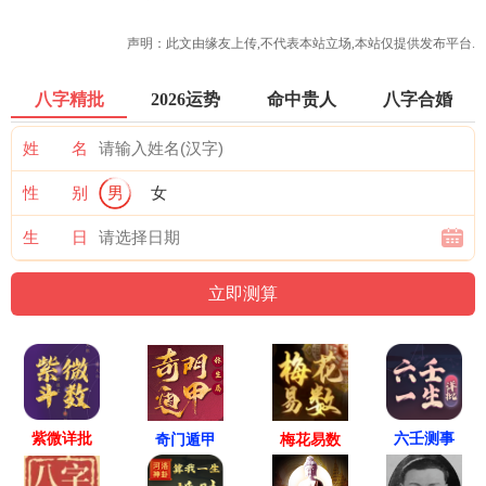
声明：此文由
缘友
上传,不代表本站立场,本站仅提供发布平台.
八字精批
2026运势
命中贵人
八字合婚
姓 名
性 别
男
女
生 日
紫微详批
六壬测事
奇门遁甲
梅花易数