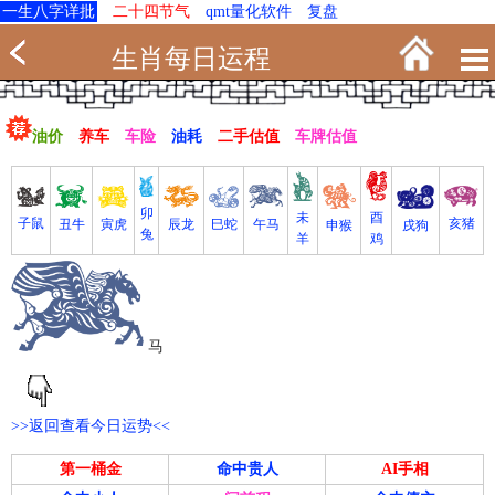
一生八字详批
二十四节气
qmt量化软件
复盘
生肖每日运程
油价
养车
车险
油耗
二手估值
车牌估值
卯
未
酉
亥猪
子鼠
寅虎
丑牛
巳蛇
午马
辰龙
戌狗
申猴
兔
羊
鸡
马
>>返回查看今日运势<<
第一桶金
命中贵人
AI手相