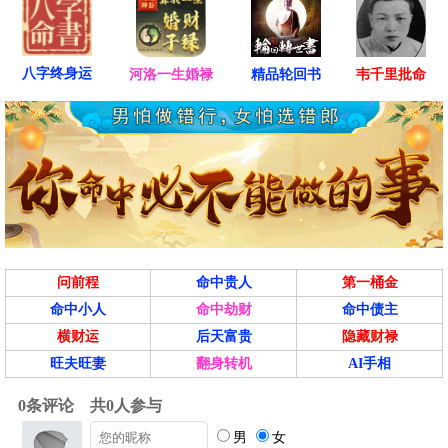
八字终身运
河洛一生婚禄
精品轮回书
韦千里批命
问前程
命中贵人
第一桶金
命中小人
命中劫财
命中债主
横财运
后天富贵
隐藏财禄
旺夫旺妻
翻身转机
AI手相