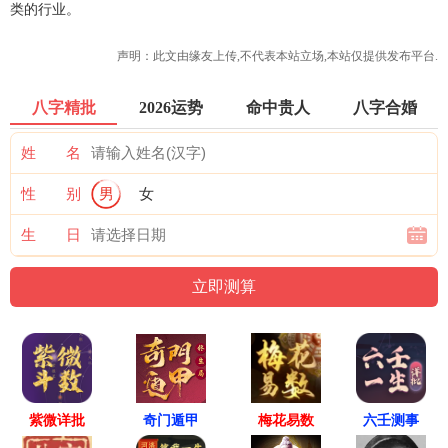
类的行业。
声明：此文由
缘友
上传,不代表本站立场,本站仅提供发布平台.
八字精批
2026运势
命中贵人
八字合婚
姓 名
性 别
男
女
生 日
紫微详批
六壬测事
奇门遁甲
梅花易数