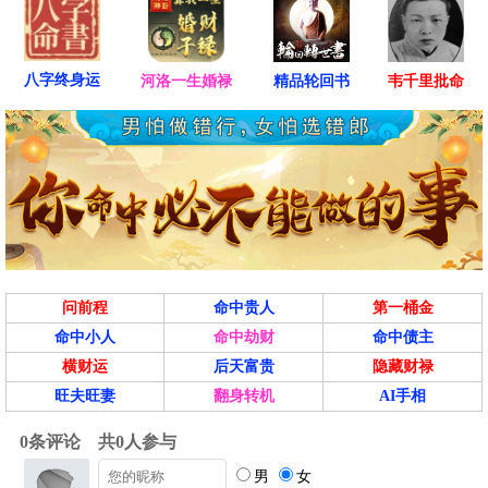
八字终身运
河洛一生婚禄
精品轮回书
韦千里批命
问前程
命中贵人
第一桶金
命中小人
命中劫财
命中债主
横财运
后天富贵
隐藏财禄
旺夫旺妻
翻身转机
AI手相