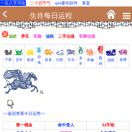
一生八字详批
二十四节气
qmt量化软件
复盘
生肖每日运程
油价
养车
车险
油耗
二手估值
车牌估值
卯
未
酉
亥猪
子鼠
寅虎
丑牛
巳蛇
午马
辰龙
戌狗
申猴
兔
羊
鸡
马
>>返回查看今日运势<<
第一桶金
命中贵人
AI手相