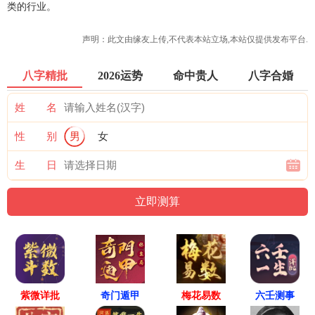
类的行业。
声明：此文由
缘友
上传,不代表本站立场,本站仅提供发布平台.
八字精批
2026运势
命中贵人
八字合婚
姓 名
性 别
男
女
生 日
紫微详批
六壬测事
奇门遁甲
梅花易数