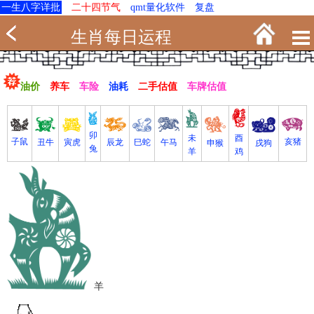
一生八字详批
二十四节气
qmt量化软件
复盘
生肖每日运程
油价
养车
车险
油耗
二手估值
车牌估值
卯
未
酉
亥猪
子鼠
寅虎
丑牛
巳蛇
午马
辰龙
戌狗
申猴
兔
羊
鸡
羊