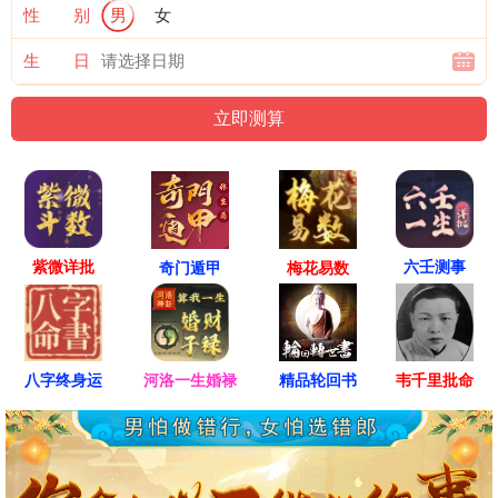
性 别
男
女
生 日
紫微详批
六壬测事
奇门遁甲
梅花易数
八字终身运
河洛一生婚禄
精品轮回书
韦千里批命