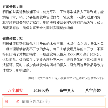
财富分数：86
明日的财富运势波澜不惊，稳定平和。工资等常规收入正常到账，能
满足日常开销。只要按部就班管理好每一笔支出，不进行过度消费，
就能维持财务的稳定状态。现阶段投资以保守型理财产品为宜，如大
额定期存款，确保财富安全的同时实现稳步增值。
健康分数：92
明日健康运势提醒你关注身体的水分平衡。水是生命之源，身体的每
一项生理活动都离不开水的参与。每日主动饮用足够的白开水，不要
等到口渴了才想起喝水，一般建议每天摄入 1500-2000 毫升的水分。
运动前后、饭前饭后，更要合理补充水分，维持身体的正常代谢与血
液循环。同时，减少含糖饮料与酒精的摄入，避免因这些饮品导致身
体脱水，影响健康。
声明：此文由
缘友
上传,不代表本站立场,本站仅提供发布平台.
八字精批
2026运势
命中贵人
八字合婚
姓 名