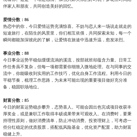
伴家人和朋友，共同创造美好的回忆。
爱情分数：86
热恋中的你，今日爱情运势充满惊喜。不妨与恋人来一场说走就走的
短途旅行，在陌生的风景里，你们相互依偎，共同探索未知，每一个
瞬间都能加深彼此的了解，让爱情在旅途中迅速升温，愈发浓烈。
事业分数：88
今日事业运势平稳似缓缓流淌的溪流，按部就班却蕴含力量。日常工
作任务虽不复杂，但每一项都需要你细致入微地处理。在与同事的交
流中，你能吸收到实用的工作技巧，优化自身工作流程。利用今日的
平稳节奏，梳理工作思路，为未来可能出现的重要项目做好充分准
备，稳固职场地位。
财富分数：85
今日的财富运势稳步攀升，态势喜人。可能会因出色完成项目收获丰
厚奖金，或是兼职工作取得丰硕成果带来可观收入。在消费时，要秉
持理性原则，做好消费清单，防止冲动消费。投资理财上，可考虑一
些分红稳定的优质股票，搭配低风险基金，优化资产配置，助力财富
稳健上升。