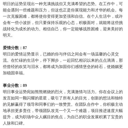
明日的运势呈现出一种充满挑战但又充满希望的态势。在工作中，可
能会遇到一些难题和压力，但这也正是你展现能力和才华的机会。每
一次克服困难，都将使你变得更加坚强和自信。在个人生活中，或许
会有一些小波折，但只要保持乐观的心态，积极面对，就能将这些挑
战转化为成长的动力。相信自己，你一定能够战胜困难，迎来美好的
明天。
爱情分数：87
明日的爱情运势显示，已婚的你与伴侣之间会有一场温馨的心灵交
流。在忙碌的生活中，停下脚步，一起回忆相识以来的点点滴滴，那
些曾经的欢笑与泪水，都将成为加固你们感情堡垒的砖石，使婚姻更
加稳固幸福。
事业分数：89
明日事业运势宛如熊熊燃烧的烈火，充满激情与活力。你在会议上的
发言如同一颗闪耀的星星，吸引了所有人的目光，创新的想法和独特
的见解赢得了领导和同事们的一致赞赏。在团队合作中，你积极主动
地承担更多责任，带领团队攻克一个又一个难题，项目推进速度大幅
提升，成为职场中众人瞩目的焦点，为自己的职业发展积累了宝贵的
人脉和口碑。