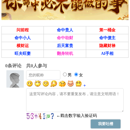
问前程
命中贵人
第一桶金
命中小人
命中劫财
命中债主
横财运
后天富贵
隐藏财禄
旺夫旺妻
翻身转机
AI手相