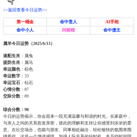
>>返回查看今日运势<<
第一桶金
命中贵人
AI手相
命中小人
问前程
命中债主
属羊今日运势（2025/6/13）
速配生肖
：属兔
提防生肖
：属马
幸运颜色
：棕色
幸运数字
：33
幸运宝石
：钻石
心情分数
：87
交际分数
：89
综合分数：90
今日的运势揭示，你会迎来一段充满温馨与和谐的时光。在家庭中，
与亲人之间的关系愈发亲密，彼此的理解和支持让你感受到浓浓的爱
意。在社交场合，也能与朋友、同事相处融洽，轻松愉快的氛围将围
绕着你。这是一个增进感情、加强人际关系的好时机，多花些时间陪