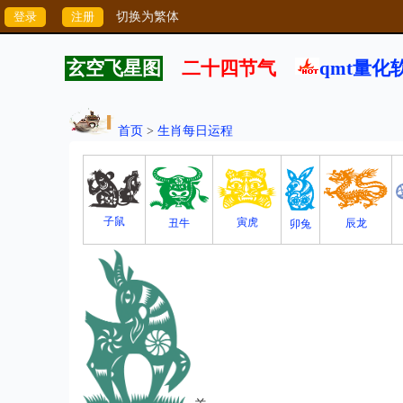
切换为繁体
玄空飞星图
二十四节气
qmt量化
首页
>
生肖每日运程
子鼠
寅虎
丑牛
辰龙
卯兔