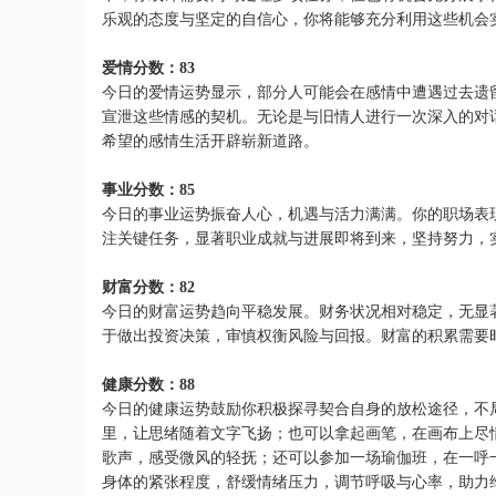
乐观的态度与坚定的自信心，你将能够充分利用这些机会
爱情分数：83
今日的爱情运势显示，部分人可能会在感情中遭遇过去遗
宣泄这些情感的契机。无论是与旧情人进行一次深入的对
希望的感情生活开辟崭新道路。
事业分数：85
今日的事业运势振奋人心，机遇与活力满满。你的职场表
注关键任务，显著职业成就与进展即将到来，坚持努力，
财富分数：82
今日的财富运势趋向平稳发展。财务状况相对稳定，无显
于做出投资决策，审慎权衡风险与回报。财富的积累需要
健康分数：88
今日的健康运势鼓励你积极探寻契合自身的放松途径，不
里，让思绪随着文字飞扬；也可以拿起画笔，在画布上尽
歌声，感受微风的轻抚；还可以参加一场瑜伽班，在一呼
身体的紧张程度，舒缓情绪压力，调节呼吸与心率，助力