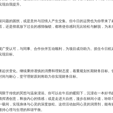
实现自我提升。
留问题的困扰，或是意外与旧情人产生交集。但今日的运势也为你带来了
话，还是彻底放下过去的感情枷锁，都将使你感到无比轻松与解脱，为未
现广受认可，与同事、合作伙伴互动顺利，为项目成功助力。抓住今日机
实现目标。
著起伏变化。继续秉持谨慎的消费和理财态度，着重规划长期财务目标。
时间与耐心，坚守理财原则将助力你实现财务目标。
局限于传统的冥想与温泉浸浴。你可以在午后的暖阳下，沉浸在一本好书
情挥洒创意，释放内心的情感；或是走进大自然，漫步在林间小道，聆听
一吸间，实现身体与心灵的深度放松。这些活动如同心灵的润滑剂，能有
维持心理与生理的和谐平衡。