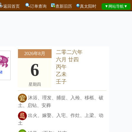
返回首页
订单查询
查新旧历
真太阳时
二零二六年
2026年8月
六月 廿四
6
丙午
猪
乙未
壬子
星期四
沐浴、理发、捕捉、入殓、移柩、破
土、启钻、安葬
出火、嫁娶、入宅、作灶、上梁、动
土