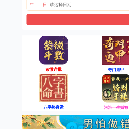
生 日
紫微详批
奇门遁甲
八字终身运
河洛一生婚禄