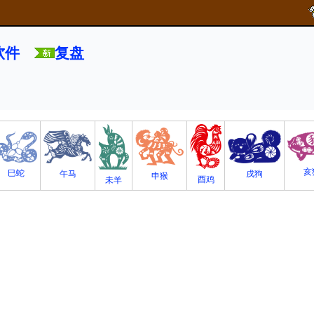
软件
复盘
亥
巳蛇
午马
戌狗
申猴
酉鸡
未羊