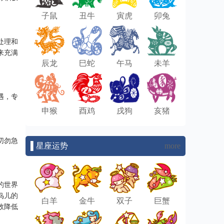
子鼠
丑牛
寅虎
卯兔
处理和
来充满
辰龙
巳蛇
午马
未羊
遇，专
申猴
酉鸡
戌狗
亥猪
切勿急
▌星座运势
more
的世界
鸟儿的
白羊
金牛
双子
巨蟹
效降低