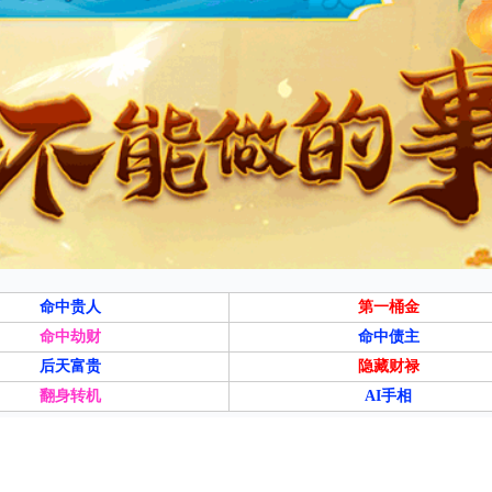
命中贵人
第一桶金
命中劫财
命中债主
后天富贵
隐藏财禄
翻身转机
AI手相