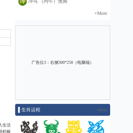
冲马 （丙午）煞南
+More
广告位3：右侧300*250（电脑端）
▌生肖运程
more
人生活
持积极