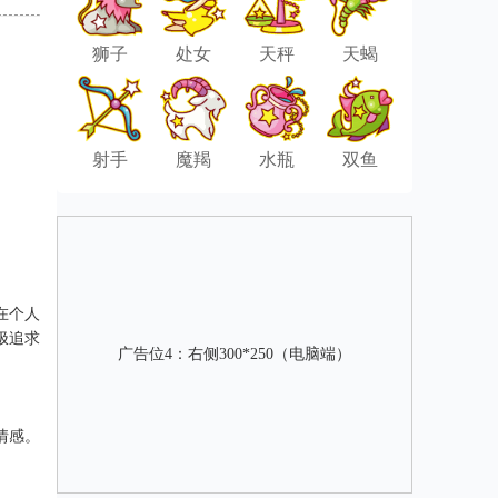
狮子
处女
天秤
天蝎
射手
魔羯
水瓶
双鱼
在个人
极追求
广告位4：右侧300*250（电脑端）
情感。