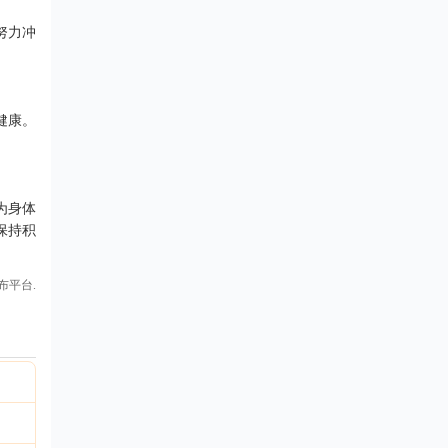
努力冲
健康。
为身体
保持积
布平台.