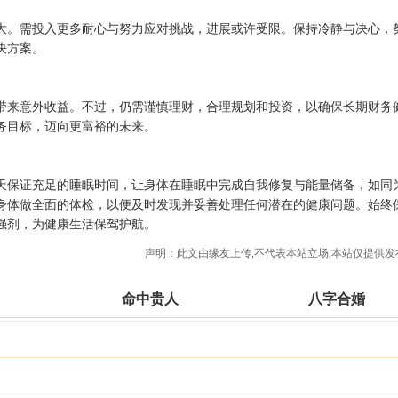
大。需投入更多耐心与努力应对挑战，进展或许受限。保持冷静与决心，
决方案。
带来意外收益。不过，仍需谨慎理财，合理规划和投资，以确保长期财务
务目标，迈向更富裕的未来。
天保证充足的睡眠时间，让身体在睡眠中完成自我修复与能量储备，如同
身体做全面的体检，以便及时发现并妥善处理任何潜在的健康问题。始终
强剂，为健康生活保驾护航。
声明：此文由
缘友
上传,不代表本站立场,本站仅提供发
命中贵人
八字合婚