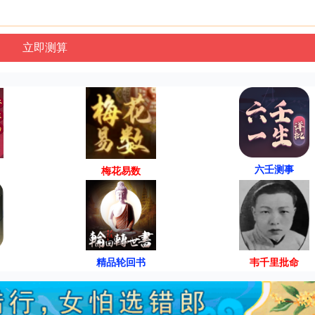
六壬测事
梅花易数
精品轮回书
韦千里批命