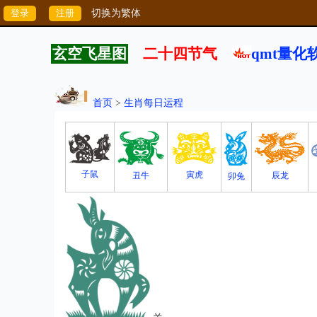
切换为繁体
玄空飞星图
二十四节气
qmt量化
首页
>
生肖每日运程
子鼠
寅虎
丑牛
辰龙
卯兔