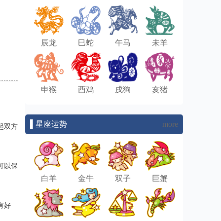
辰龙
巳蛇
午马
未羊
申猴
酉鸡
戌狗
亥猪
▌星座运势
more
起双方
可以保
白羊
金牛
双子
巨蟹
有好