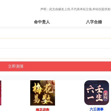
声明：此文由
缘友
上传,不代表本站立场,本站仅提供发
命中贵人
八字合婚
六壬测事
梅花易数