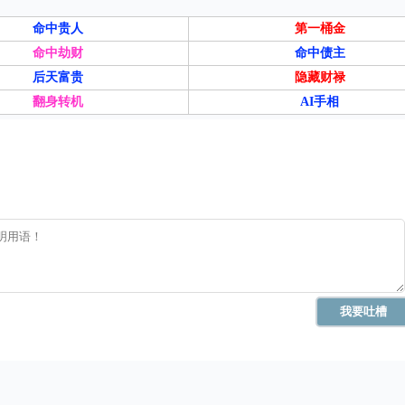
命中贵人
第一桶金
命中劫财
命中债主
后天富贵
隐藏财禄
翻身转机
AI手相