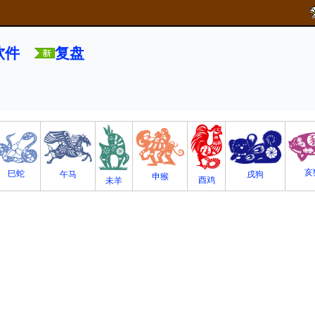
软件
复盘
亥
巳蛇
午马
戌狗
申猴
酉鸡
未羊