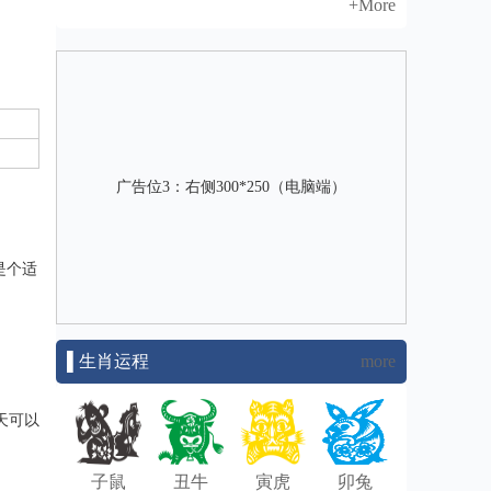
+More
广告位3：右侧300*250（电脑端）
是个适
▌生肖运程
more
天可以
子鼠
丑牛
寅虎
卯兔