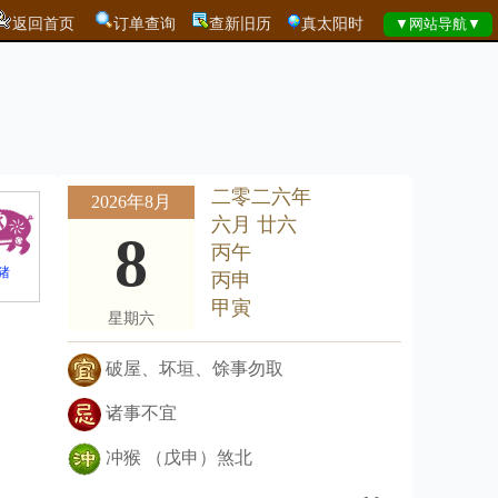
返回首页
订单查询
查新旧历
真太阳时
二零二六年
2026年8月
六月 廿六
8
丙午
猪
丙申
甲寅
星期六
破屋、坏垣、馀事勿取
诸事不宜
冲猴 （戊申）煞北