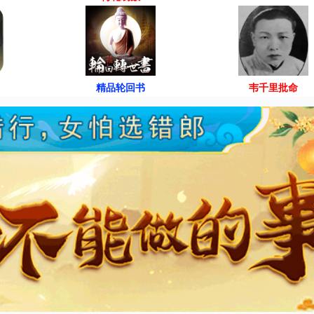
精品轮回书
韦千里批命