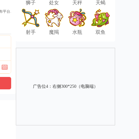
狮子
处女
天秤
天蝎
布平台.
射手
魔羯
水瓶
双鱼
广告位4：右侧300*250（电脑端）