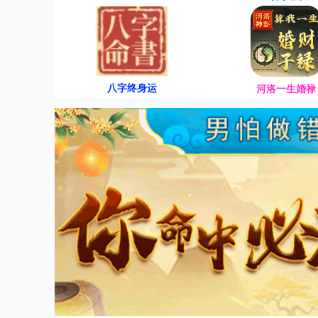
八字终身运
河洛一生婚禄