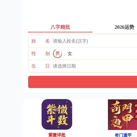
八字精批
2026运势
姓 名
性 别
男
女
生 日
紫微详批
奇门遁甲