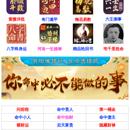
紫微详批
六壬测事
奇门遁甲
梅花易数
八字终身运
河洛一生婚禄
精品轮回书
韦千里批命
问前程
命中贵人
第一桶金
命中小人
命中劫财
命中债主
横财运
后天富贵
隐藏财禄