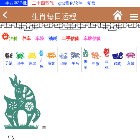
一生八字详批
二十四节气
qmt量化软件
复盘
生肖每日运程
油价
养车
车险
油耗
二手估值
车牌估值
卯
未
酉
亥猪
子鼠
寅虎
丑牛
巳蛇
午马
辰龙
戌狗
申猴
兔
羊
鸡
羊