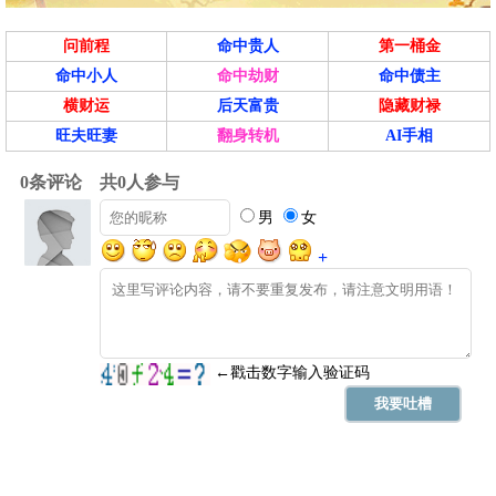
问前程
命中贵人
第一桶金
命中小人
命中劫财
命中债主
横财运
后天富贵
隐藏财禄
旺夫旺妻
翻身转机
AI手相