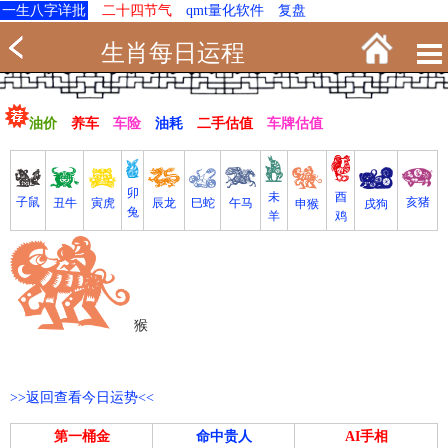
一生八字详批
二十四节气
qmt量化软件
复盘
生肖每日运程
油价
养车
车险
油耗
二手估值
车牌估值
卯
未
酉
亥猪
子鼠
寅虎
丑牛
巳蛇
午马
辰龙
戌狗
申猴
兔
羊
鸡
猴
>>返回查看今日运势<<
第一桶金
命中贵人
AI手相