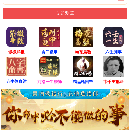
紫微详批
六壬测事
奇门遁甲
梅花易数
八字终身运
河洛一生婚禄
精品轮回书
韦千里批命