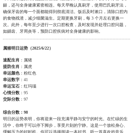
龈，还与全身健康紧密相连。每天早晚认真刷牙，使用巴氏刷牙法，
确保牙齿的每一个面都能得到彻底清洁。饭后及时漱口，清除口腔内
的食物残渣，减少细菌滋生。定期更换牙刷，每 3 个月左右更换一
次。此外，每年至少进行一次口腔检查，及时发现并处理口腔问题，
如龋齿、牙周炎等，预防口腔疾病对全身健康的影响。
属猴明日运势（2025/6/22）
速配生肖
：属猪
提防生肖
：属虎
幸运颜色
：粉红色
幸运数字
：41
幸运宝石
：红玛瑙
心情分数
：95
交际分数
：97
综合分数：98
明日的运势表明，你将迎来一段充满平静与安宁的时光。在忙碌的生
活中，你终于可以停下脚步，享受片刻的宁静。这是一个放松身心、
缓解压力的好时机。你可以选择阅读一本好书、听一首喜欢的音乐、