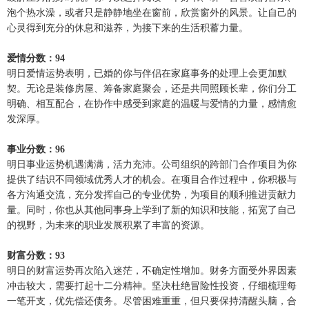
泡个热水澡，或者只是静静地坐在窗前，欣赏窗外的风景。让自己的
心灵得到充分的休息和滋养，为接下来的生活积蓄力量。
爱情分数：94
明日爱情运势表明，已婚的你与伴侣在家庭事务的处理上会更加默
契。无论是装修房屋、筹备家庭聚会，还是共同照顾长辈，你们分工
明确、相互配合，在协作中感受到家庭的温暖与爱情的力量，感情愈
发深厚。
事业分数：96
明日事业运势机遇满满，活力充沛。公司组织的跨部门合作项目为你
提供了结识不同领域优秀人才的机会。在项目合作过程中，你积极与
各方沟通交流，充分发挥自己的专业优势，为项目的顺利推进贡献力
量。同时，你也从其他同事身上学到了新的知识和技能，拓宽了自己
的视野，为未来的职业发展积累了丰富的资源。
财富分数：93
明日的财富运势再次陷入迷茫，不确定性增加。财务方面受外界因素
冲击较大，需要打起十二分精神。坚决杜绝冒险性投资，仔细梳理每
一笔开支，优先偿还债务。尽管困难重重，但只要保持清醒头脑，合