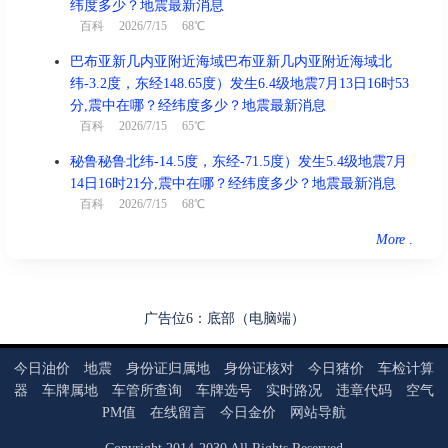
纬度多少？地震最新消息
百科
2026/7/15 68℃
巴布亚新几内亚附近海域巴布亚新几内亚附近海域北
纬-3.2度，东经148.65度）发生6.4级地震7月13日16时53
分,震中在哪？经纬度多少？地震最新消息
百科
2026/7/15 65℃
秘鲁秘鲁北纬-14.5度，东经-71.5度）发生5.4级地震7月
14日16时21分,震中在哪？经纬度多少？地震最新消息
百科
2026/7/15 68℃
More
.
广告位6：底部（电脑端）
今日油价
地震
身份证归属地
身份证核对
今日猪价
车检计算
器
车牌属地
车管所查询
车牌选号
实时路况
违章代码
空气
PM值
在线留言
今日金价
网站导航