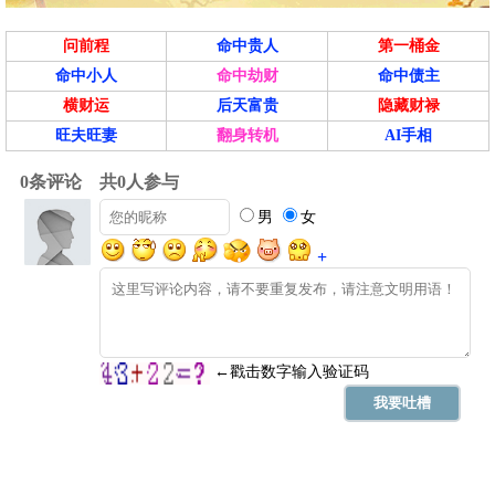
问前程
命中贵人
第一桶金
命中小人
命中劫财
命中债主
横财运
后天富贵
隐藏财禄
旺夫旺妻
翻身转机
AI手相