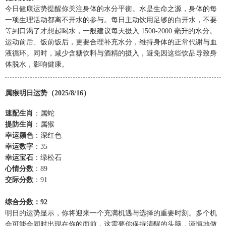
今日健康运势提醒你关注身体的水分平衡。水是生命之源，身体的每
一项生理活动都离不开水的参与。每日主动饮用足够的白开水，不要
等到口渴了才想起喝水，一般建议每天摄入 1500-2000 毫升的水分。
运动前后、饭前饭后，更要合理补充水分，维持身体的正常代谢与血
液循环。同时，减少含糖饮料与酒精的摄入，避免因这些饮品导致身
体脱水，影响健康。
属猴明日运势（2025/8/16）
速配生肖
：属蛇
提防生肖
：属猴
幸运颜色
：深红色
幸运数字
：35
幸运宝石
：绿松石
心情分数
：89
交际分数
：91
综合分数：92
明日的运势显示，你将迎来一个充满机遇与选择的重要时刻。多个机
会可能会同时出现在你的面前，这需要你保持清醒的头脑，谨慎地做