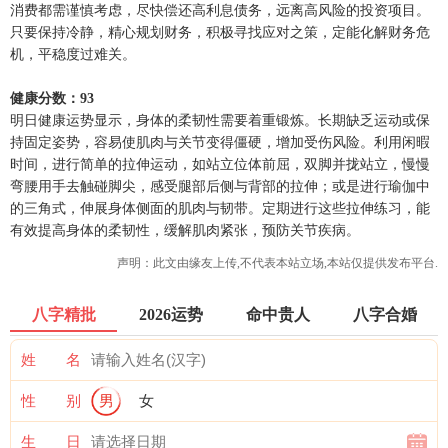
消费都需谨慎考虑，尽快偿还高利息债务，远离高风险的投资项目。
只要保持冷静，精心规划财务，积极寻找应对之策，定能化解财务危
机，平稳度过难关。
健康分数：93
明日健康运势显示，身体的柔韧性需要着重锻炼。长期缺乏运动或保
持固定姿势，容易使肌肉与关节变得僵硬，增加受伤风险。利用闲暇
时间，进行简单的拉伸运动，如站立位体前屈，双脚并拢站立，慢慢
弯腰用手去触碰脚尖，感受腿部后侧与背部的拉伸；或是进行瑜伽中
的三角式，伸展身体侧面的肌肉与韧带。定期进行这些拉伸练习，能
有效提高身体的柔韧性，缓解肌肉紧张，预防关节疾病。
声明：此文由
缘友
上传,不代表本站立场,本站仅提供发布平台.
八字精批
2026运势
命中贵人
八字合婚
姓 名
性 别
男
女
生 日