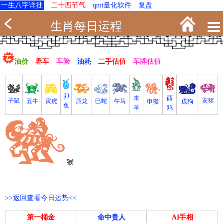
一生八字详批
二十四节气
qmt量化软件
复盘
生肖每日运程
油价
养车
车险
油耗
二手估值
车牌估值
卯
未
酉
亥猪
子鼠
寅虎
丑牛
巳蛇
午马
辰龙
戌狗
申猴
兔
羊
鸡
猴
>>返回查看今日运势<<
第一桶金
命中贵人
AI手相