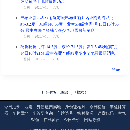
纬度多少？地震最新消息
百科
2026/7/15 70℃
巴布亚新几内亚附近海域巴布亚新几内亚附近海域北
纬-3.2度，东经148.65度）发生6.4级地震7月13日16时53
分,震中在哪？经纬度多少？地震最新消息
百科
2026/7/15 70℃
秘鲁秘鲁北纬-14.5度，东经-71.5度）发生5.4级地震7月
14日16时21分,震中在哪？经纬度多少？地震最新消息
百科
2026/7/15 70℃
More
广告位6：底部（电脑端）
今日油价
地震
身份证归属地
身份证核对
今日猪价
车检计算
器
车牌属地
车管所查询
车牌选号
实时路况
违章代码
空气
PM值
在线留言
今日金价
网站导航