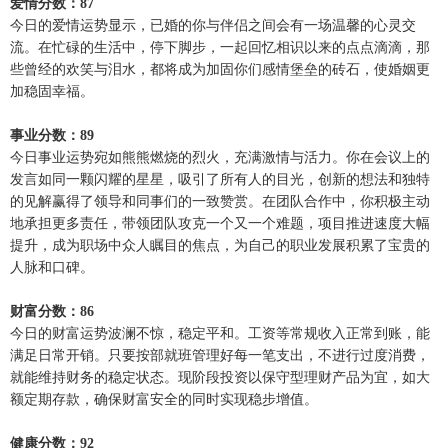
爱情分数：87
今日的爱情运势显示，已婚的你与伴侣之间会有一场温馨的心灵交
流。在忙碌的生活中，停下脚步，一起回忆相识以来的点点滴滴，那
些曾经的欢笑与泪水，都将成为加固你们感情堡垒的砖石，使婚姻更
加稳固幸福。
事业分数：89
今日事业运势宛如熊熊燃烧的烈火，充满激情与活力。你在会议上的
发言如同一颗闪耀的星星，吸引了所有人的目光，创新的想法和独特
的见解赢得了领导和同事们的一致赞赏。在团队合作中，你积极主动
地承担更多责任，带领团队攻克一个又一个难题，项目推进速度大幅
提升，成为职场中众人瞩目的焦点，为自己的职业发展积累了宝贵的
人脉和口碑。
财富分数：86
今日的财富运势波澜不惊，稳定平和。工资等常规收入正常到账，能
满足日常开销。只要按部就班管理好每一笔支出，不进行过度消费，
就能维持财务的稳定状态。现阶段投资以保守型理财产品为宜，如大
额定期存款，确保财富安全的同时实现稳步增值。
健康分数：92