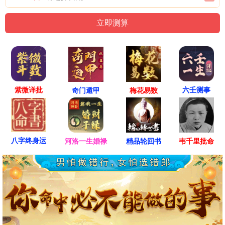
紫微详批
六壬测事
奇门遁甲
梅花易数
八字终身运
河洛一生婚禄
精品轮回书
韦千里批命