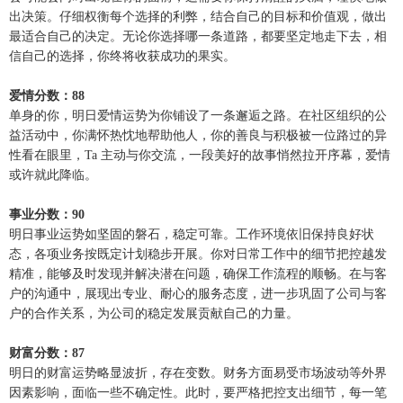
出决策。仔细权衡每个选择的利弊，结合自己的目标和价值观，做出
最适合自己的决定。无论你选择哪一条道路，都要坚定地走下去，相
信自己的选择，你终将收获成功的果实。
爱情分数：88
单身的你，明日爱情运势为你铺设了一条邂逅之路。在社区组织的公
益活动中，你满怀热忱地帮助他人，你的善良与积极被一位路过的异
性看在眼里，Ta 主动与你交流，一段美好的故事悄然拉开序幕，爱情
或许就此降临。
事业分数：90
明日事业运势如坚固的磐石，稳定可靠。工作环境依旧保持良好状
态，各项业务按既定计划稳步开展。你对日常工作中的细节把控越发
精准，能够及时发现并解决潜在问题，确保工作流程的顺畅。在与客
户的沟通中，展现出专业、耐心的服务态度，进一步巩固了公司与客
户的合作关系，为公司的稳定发展贡献自己的力量。
财富分数：87
明日的财富运势略显波折，存在变数。财务方面易受市场波动等外界
因素影响，面临一些不确定性。此时，要严格把控支出细节，每一笔