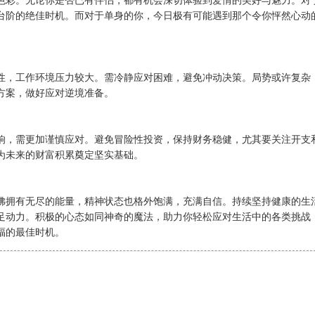
色彩。无论你是否已有伴侣，都有机会深切体验到爱情的美好与魅力。对
台阶的绝佳时机。而对于单身的你，今日极有可能遇到那个令你怦然心动
性，工作环境压力较大。需冷静应对困难，避免冲动决策。局势或许复杂
方案，做好应对逆境准备。
响，需更加谨慎应对。避免冒险性投资，保持财务稳健，尤其要关注开支
为未来的财富积累奠定坚实基础。
佛拥有无尽的能量，精神状态也格外饱满，充满自信。持续坚持健康的生
足动力。积极的心态如同神奇的魔法，助力你轻松应对生活中的各类挑战
福的最佳时机。