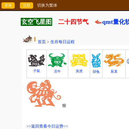
切换为繁体
玄空飞星图
二十四节气
qmt量化
首页
>
生肖每日运程
子鼠
寅虎
丑牛
辰龙
卯兔
猴
>>返回查看今日运势<<