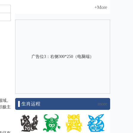
+More
广告位3：右侧300*250（电脑端）
领域。
▌生肖运程
more
积极主