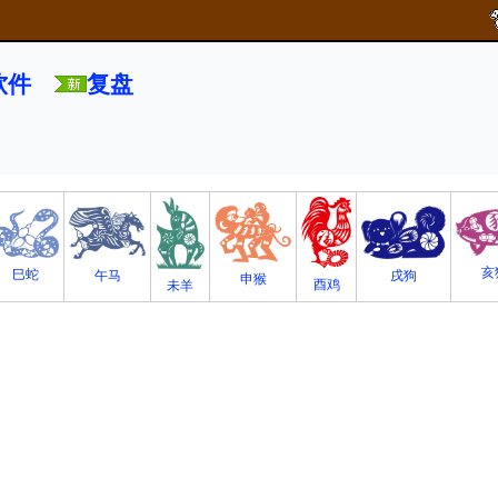
软件
复盘
亥
巳蛇
午马
戌狗
申猴
酉鸡
未羊