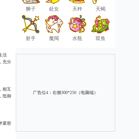
狮子
处女
天秤
天蝎
射手
魔羯
水瓶
双鱼
生活
，充分
，相互
广告位4：右侧300*250（电脑端）
，抵御
伴紧密