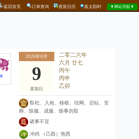
返回首页
订单查询
查新旧历
真太阳时
二零二六年
2026年8月
六月 廿七
9
丙午
猪
丙申
乙卯
星期日
祭祀、入殓、移柩、结网、启钻、安
葬、除服、成服、馀事勿取
诸事不宜
冲鸡 （己酉）煞西