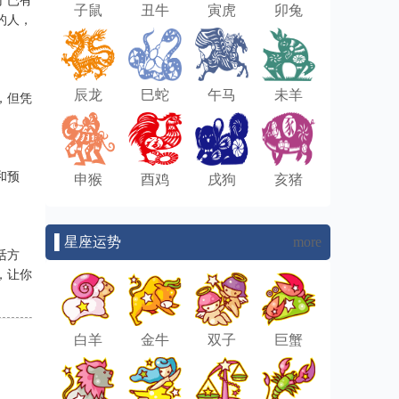
于已有
子鼠
丑牛
寅虎
卯兔
的人，
辰龙
巳蛇
午马
未羊
，但凭
和预
申猴
酉鸡
戌狗
亥猪
▌星座运势
more
活方
，让你
白羊
金牛
双子
巨蟹