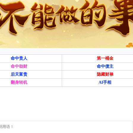
命中贵人
第一桶金
命中劫财
命中债主
后天富贵
隐藏财禄
翻身转机
AI手相