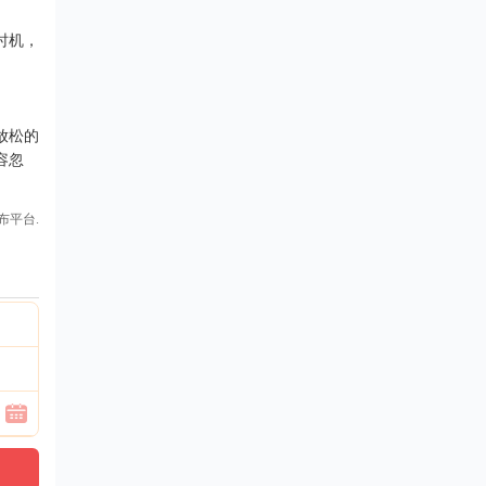
时机，
放松的
容忽
布平台.