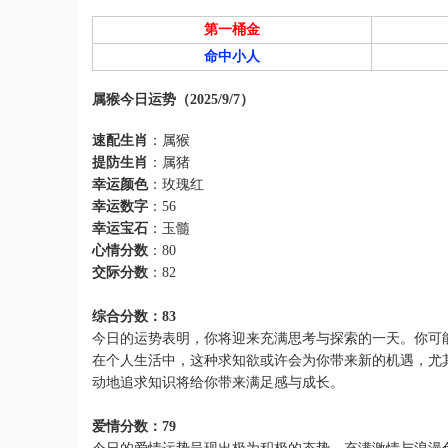
第一桶金
命中小人
属猴今日运势（2025/9/7）
速配生肖
：属猴
提防生肖
：属猪
幸运颜色
：玫瑰红
幸运数字
：56
幸运宝石
：玉髓
心情分数
：80
交际分数
：82
综合分数：83
今日的运势表明，你将迎来充满思考与探索的一天。你可
在个人生活中，这种求知欲或许会为你带来新的机遇，尤
动地追求知识将给你带来满足感与成长。
爱情分数：79