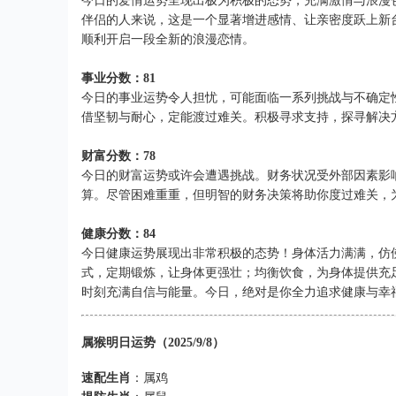
今日的爱情运势呈现出极为积极的态势，充满激情与浪漫
伴侣的人来说，这是一个显著增进感情、让亲密度跃上新
顺利开启一段全新的浪漫恋情。
事业分数：81
今日的事业运势令人担忧，可能面临一系列挑战与不确定
借坚韧与耐心，定能渡过难关。积极寻求支持，探寻解决
财富分数：78
今日的财富运势或许会遭遇挑战。财务状况受外部因素影
算。尽管困难重重，但明智的财务决策将助你度过难关，
健康分数：84
今日健康运势展现出非常积极的态势！身体活力满满，仿
式，定期锻炼，让身体更强壮；均衡饮食，为身体提供充
时刻充满自信与能量。今日，绝对是你全力追求健康与幸
属猴明日运势（2025/9/8）
速配生肖
：属鸡