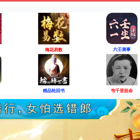
六壬测事
梅花易数
精品轮回书
韦千里批命