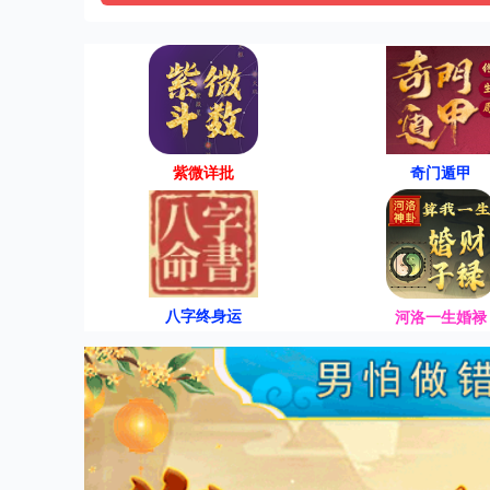
紫微详批
奇门遁甲
八字终身运
河洛一生婚禄