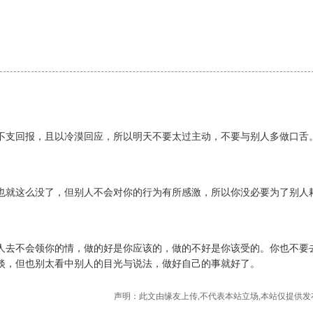
不支回报，且以冷漠回应，所以明天不要太过主动，不要与别人多做口舌
也就这么没了，但别人不会对你的行为有所感激，所以你没必要为了别人
人去不会领你的情，做的好是你应该的，做的不好是你该受的。你也不要
淡，但也别太看中别人的目光与说法，做好自己的事就好了。
声明：此文由
缘友
上传,不代表本站立场,本站仅提供发