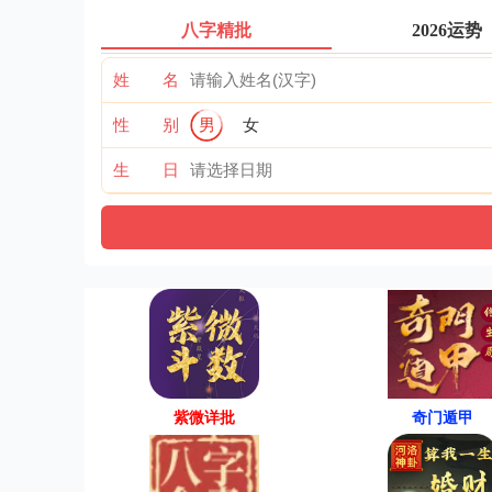
八字精批
2026运势
姓 名
性 别
男
女
生 日
紫微详批
奇门遁甲