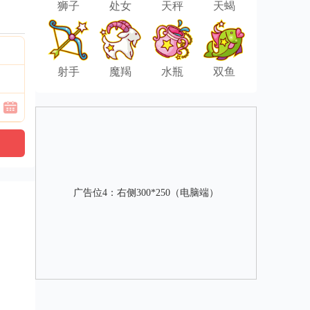
狮子
处女
天秤
天蝎
射手
魔羯
水瓶
双鱼
广告位4：右侧300*250（电脑端）