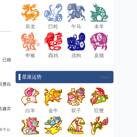
辰龙
巳蛇
午马
未羊
申猴
酉鸡
戌狗
亥猪
。已婚
▌星座运势
more
耗费自
去嫌弃
白羊
金牛
双子
巨蟹
布平台.