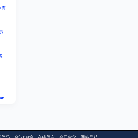
地震
最
经
re
.
章代码
空气PM值
在线留言
今日金价
网站导航