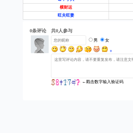
横财运
旺夫旺妻