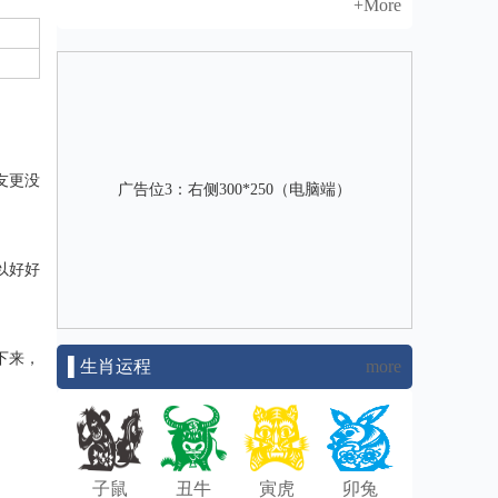
+More
友更没
广告位3：右侧300*250（电脑端）
以好好
下来，
▌生肖运程
more
子鼠
丑牛
寅虎
卯兔