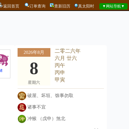
返回首页
订单查询
查新旧历
真太阳时
二零二六年
2026年8月
六月 廿六
8
丙午
猪
丙申
甲寅
星期六
破屋、坏垣、馀事勿取
诸事不宜
冲猴 （戊申）煞北