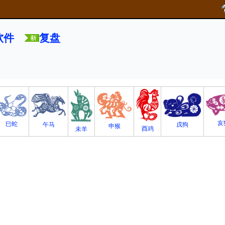
软件
复盘
亥
巳蛇
午马
戌狗
申猴
酉鸡
未羊