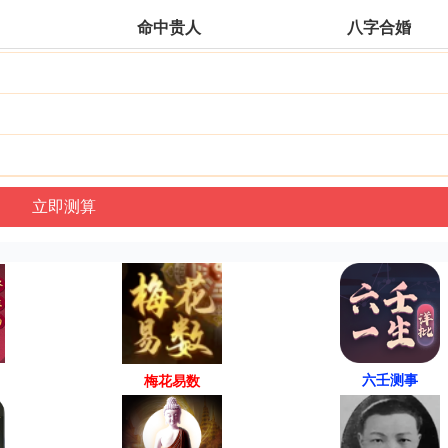
命中贵人
八字合婚
六壬测事
梅花易数