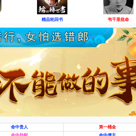
精品轮回书
韦千里批命
命中贵人
第一桶金
命中劫财
命中债主