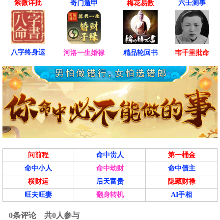
紫微详批
六壬测事
奇门遁甲
梅花易数
八字终身运
河洛一生婚禄
精品轮回书
韦千里批命
问前程
命中贵人
第一桶金
命中小人
命中劫财
命中债主
横财运
后天富贵
隐藏财禄
旺夫旺妻
翻身转机
AI手相