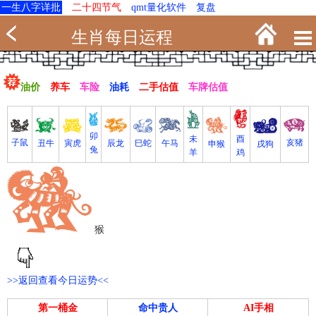
一生八字详批
二十四节气
qmt量化软件
复盘
生肖每日运程
油价
养车
车险
油耗
二手估值
车牌估值
卯
未
酉
亥猪
子鼠
寅虎
丑牛
巳蛇
午马
辰龙
戌狗
申猴
兔
羊
鸡
猴
>>返回查看今日运势<<
第一桶金
命中贵人
AI手相