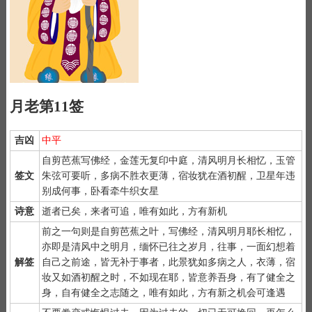
月老第11签
吉凶
中平
自剪芭蕉写佛经，金莲无复印中庭，清风明月长相忆，玉管
签文
朱弦可要听，多病不胜衣更薄，宿妆犹在酒初醒，卫星年违
别成何事，卧看牵牛织女星
诗意
逝者已矣，来者可追，唯有如此，方有新机
1）
月老灵签是公认为最灵验的姻缘签诗，抽灵签前要专心一致，
前之一句则是自剪芭蕉之叶，写佛经，清风明月耶长相忆，
秉除杂念，先双手合手默念，月下老人，指点迷津。
亦即是清风中之明月，缅怀已往之岁月，往事，一面幻想着
2）
默念自己姓名、出生时间、居住地址；再请求需要指点的事
解签
自己之前途，皆无补于事者，此景犹如多病之人，衣薄，宿
情；最后点上面的签筒开始抽签！心诚则灵，否则掷到笑杯的机率
妆又如酒初醒之时，不如现在耶，皆意养吾身，有了健全之
很高。
身，自有健全之志随之，唯有如此，方有新之机会可逢遇
3）
抽签的时间：中午十二点左右和晚上十一点前或者后，晚上十