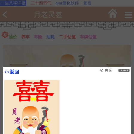
一生八字详批
二十四节气
qmt量化软件
复盘
月老灵签
油价
养车
车险
油耗
二手估值
车牌估值
<<返回