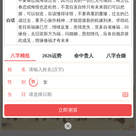
一点是阴阳相接之时，最适宜抽签，抽签的信息也最准确；房事后
不要眷恋或悔恨过去，因为过去的一切已无可挽回，再怎么
和打雷下大雨时不要抽签，因为此时信息不稳。
眷恋或悔恨也是枉然，不需自哀自怜只有未来我们可以把
握，可以创造，应该懂得珍惜，不要再重蹈覆辙，过去的已
白话
成过去，要开心振作精神，才能迎接新的机缘到来。求得此
签目前福缘已尽，情绪反复，患得患失，宜多自省修福，问
缘份，去旧迎新方为福，问婚姻，恩怨情仇，应各自抛弃彼
此成见，惜缘修福才有未来
紫微详批
六壬测事
奇门遁甲
梅花易数
八字精批
2026运势
命中贵人
八字合婚
姓 名
八字终身运
河洛一生婚禄
精品轮回书
韦千里批命
性 别
男
女
生 日