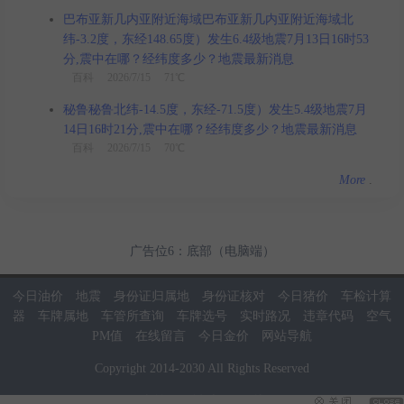
巴布亚新几内亚附近海域巴布亚新几内亚附近海域北
纬-3.2度，东经148.65度）发生6.4级地震7月13日16时53
分,震中在哪？经纬度多少？地震最新消息
百科
2026/7/15 71℃
秘鲁秘鲁北纬-14.5度，东经-71.5度）发生5.4级地震7月
14日16时21分,震中在哪？经纬度多少？地震最新消息
百科
2026/7/15 70℃
More
.
广告位6：底部（电脑端）
今日油价
地震
身份证归属地
身份证核对
今日猪价
车检计算
器
车牌属地
车管所查询
车牌选号
实时路况
违章代码
空气
PM值
在线留言
今日金价
网站导航
Copyright
2014
-
2030
All Rights Reserved
当前页面耗时：0.03秒