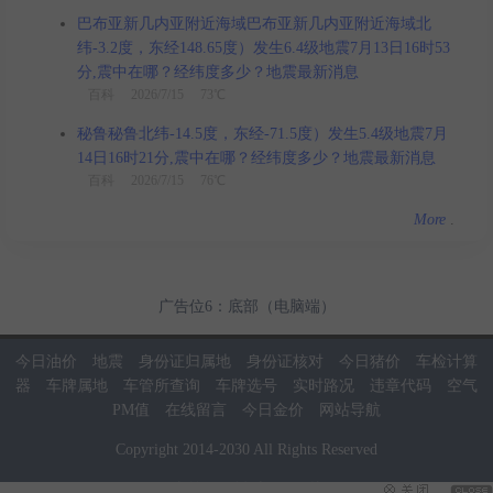
巴布亚新几内亚附近海域巴布亚新几内亚附近海域北
纬-3.2度，东经148.65度）发生6.4级地震7月13日16时53
分,震中在哪？经纬度多少？地震最新消息
百科
2026/7/15 73℃
秘鲁秘鲁北纬-14.5度，东经-71.5度）发生5.4级地震7月
14日16时21分,震中在哪？经纬度多少？地震最新消息
百科
2026/7/15 76℃
More
.
广告位6：底部（电脑端）
今日油价
地震
身份证归属地
身份证核对
今日猪价
车检计算
器
车牌属地
车管所查询
车牌选号
实时路况
违章代码
空气
PM值
在线留言
今日金价
网站导航
Copyright
2014
-
2030
All Rights Reserved
当前页面耗时：0.02秒