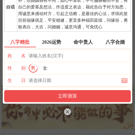
一点是阴阳相接之时，最适宜抽签，抽签的信息也最准确；房事后
外，但婚姻独有不同，如心中喜欢，不可腼腆秘而不宣，将
和打雷下大雨时不要抽签，因为此时信息不稳。
白话
自己的爱慕及想法，作适度之表达，藉此告白予对方知悉，
用诚意来感动对方，引起之信赖，是最佳的心法，求得此签
目前福缘俱足，平安稳健，更宜多种福田延续，问缘份，勇
敢表白，大吉，问婚姻，诚意沟通，可免忧心
八字精批
2026运势
命中贵人
八字合婚
紫微详批
六壬测事
奇门遁甲
梅花易数
姓 名
性 别
男
女
八字终身运
河洛一生婚禄
精品轮回书
韦千里批命
生 日