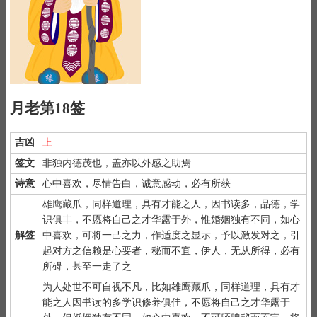
月老第18签
吉凶
上
签文
非独内德茂也，盖亦以外感之助焉
诗意
心中喜欢，尽情告白，诚意感动，必有所获
雄鹰藏爪，同样道理，具有才能之人，因书读多，品德，学
识俱丰，不愿将自己之才华露于外，惟婚姻独有不同，如心
1）
月老灵签是公认为最灵验的姻缘签诗，抽灵签前要专心一致，
解签
中喜欢，可将一己之力，作适度之显示，予以激发对之，引
秉除杂念，先双手合手默念，月下老人，指点迷津。
起对方之信赖是心要者，秘而不宜，伊人，无从所得，必有
2）
默念自己姓名、出生时间、居住地址；再请求需要指点的事
所碍，甚至一走了之
情；最后点上面的签筒开始抽签！心诚则灵，否则掷到笑杯的机率
很高。
为人处世不可自视不凡，比如雄鹰藏爪，同样道理，具有才
3）
抽签的时间：中午十二点左右和晚上十一点前或者后，晚上十
能之人因书读的多学识修养俱佳，不愿将自己之才华露于