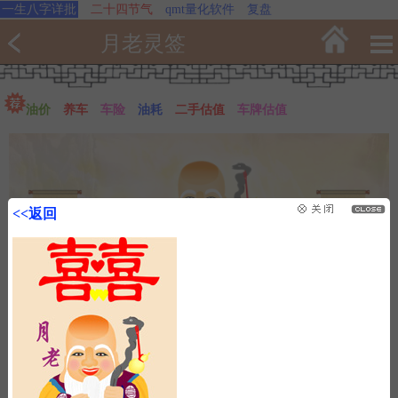
一生八字详批
二十四节气
qmt量化软件
复盘
月老灵签
油价
养车
车险
油耗
二手估值
车牌估值
<<返回