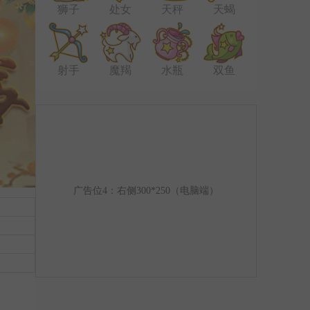
狮子
处女
天秤
天蝎
射手
魔羯
水瓶
双鱼
广告位4：右侧300*250（电脑端）