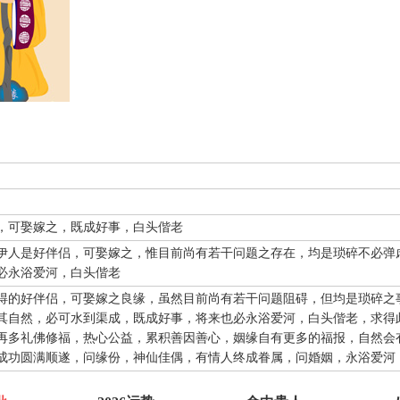
，可娶嫁之，既成好事，白头偕老
伊人是好伴侣，可娶嫁之，惟目前尚有若干问题之存在，均是琐碎不必弹
必永浴爱河，白头偕老
得的好伴侣，可娶嫁之良缘，虽然目前尚有若干问题阻碍，但均是琐碎之
其自然，必可水到渠成，既成好事，将来也必永浴爱河，白头偕老，求得
再多礼佛修福，热心公益，累积善因善心，姻缘自有更多的福报，自然会
成功圆满顺遂，问缘份，神仙佳偶，有情人终成眷属，问婚姻，永浴爱河
抽灵签前要专心一致，秉除杂念，先双手合手默念，月下老人，