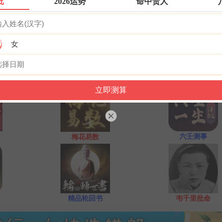
批
2026运势
命中贵人
再请求需要指点的事情；最后点上面的签筒开始抽签！心诚则
一点前或者后，晚上十一点是阴阳相接之时，最适宜抽签，抽签
女
不要抽签，因为此时信息不稳。
六壬测事
梅花易数
精品轮回书
韦千里批命