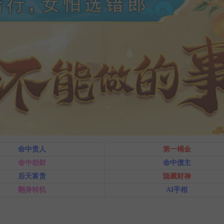
命中贵人
第一桶金
命中劫财
命中债主
后天富贵
隐藏财禄
翻身转机
AI手相