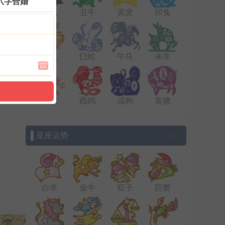
八字合婚
子鼠
丑牛
寅虎
卯兔
辰龙
巳蛇
午马
未羊
申猴
酉鸡
戌狗
亥猪
▌星座运势
more
白羊
金牛
双子
巨蟹