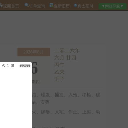
返回首页
订单查询
查新旧历
真太阳时
二零二六年
2026年8月
六月 廿四
6
丙午
乙未
壬子
星期四
沐浴、理发、捕捉、入殓、移柩、破
土、启钻、安葬
出火、嫁娶、入宅、作灶、上梁、动
土