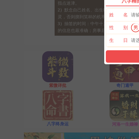
八字精
指点迷津。
2）
默念自己姓名、出生时间、居住地址；
姓 名
灵，否则掷到笑杯的机率很高。
3）
抽签的时间：中午十二点左右和晚上十
性 别
男
的信息也最准确；房事后和打雷下大雨时
生 日
紫微详批
奇门遁甲
八字终身运
河洛一生婚禄