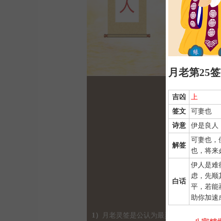
月老第25签
吉凶
上
签文
可妻也
诗意
伊是良人
可妻也，
解签
也，将来
伊人是难
虑，先顺
白话
平，若能
助你加速
1）
月老灵签是公认为最灵验的姻缘签诗，