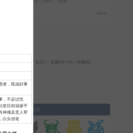
冲马 （丙午）煞南
+More
广告位3：右侧300*250（电脑端）
虑者，既成好事
事，不必过忧
此签目前福缘平
▌生肖运程
more
有神佛及贵人帮
，白头偕老