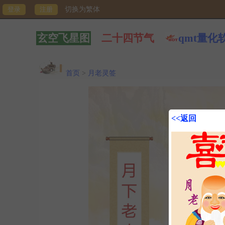
切换为繁体
玄空飞星图
二十四节气
qmt量化
首页
>
月老灵签
<<返回